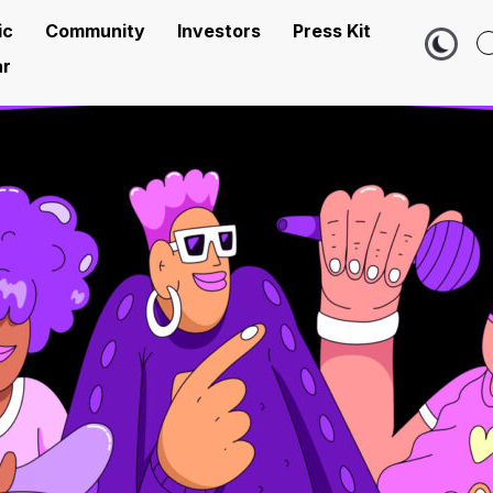
ic
Community
Investors
Press Kit
r