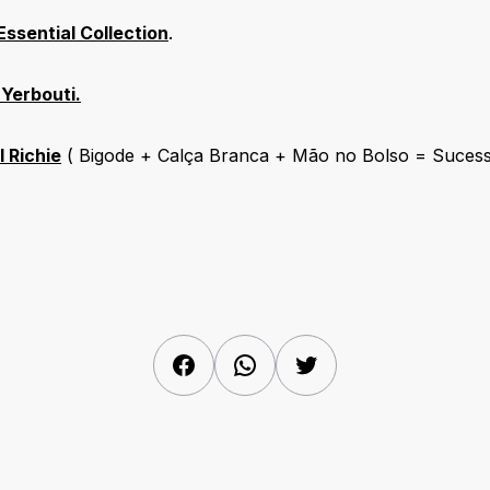
Essential Collection
.
 Yerbouti.
l Richie
( Bigode + Calça Branca + Mão no Bolso = Sucess
Facebook
WhatsApp
Twitter