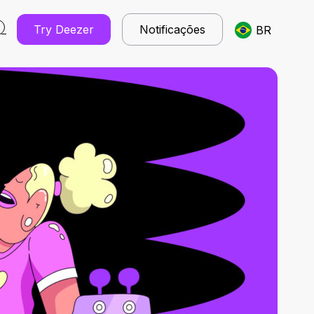
Try Deezer
Notificações
BR