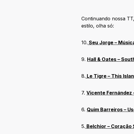
Continuando nossa TT,
estilo, olha só:
10.
Seu Jorge – Músic
9.
Hall & Oates – South
8.
Le Tigre – This Isla
7.
Vicente Fernández 
6.
Quim Barreiros – Us
5.
Belchior – Coração