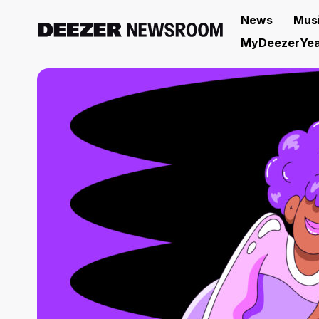
News
Mus
MyDeezerYea