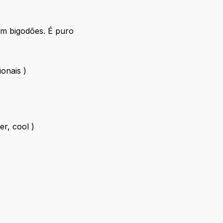
m bigodões. É puro
onais )
r, cool )