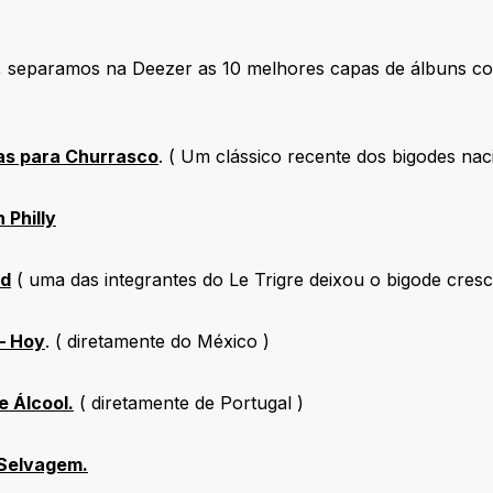
 separamos na Deezer as 10 melhores capas de álbuns co
as para Churrasco
. ( Um clássico recente dos bigodes naci
 Philly
nd
( uma das integrantes do Le Trigre deixou o bigode cresce
– Hoy
. ( diretamente do México )
e Álcool.
( diretamente de Portugal )
 Selvagem.