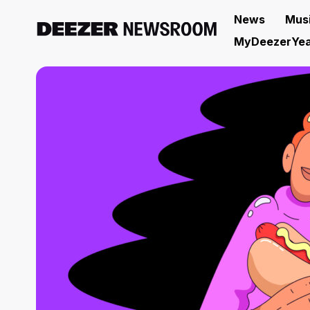
News
Mus
MyDeezerYea