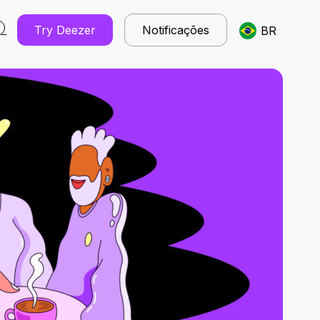
Try Deezer
Notificações
BR