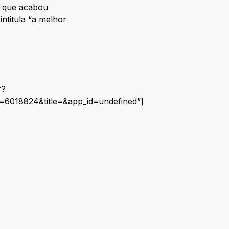
o que acabou
titula “a melhor
r?
=6018824&title=&app_id=undefined”]