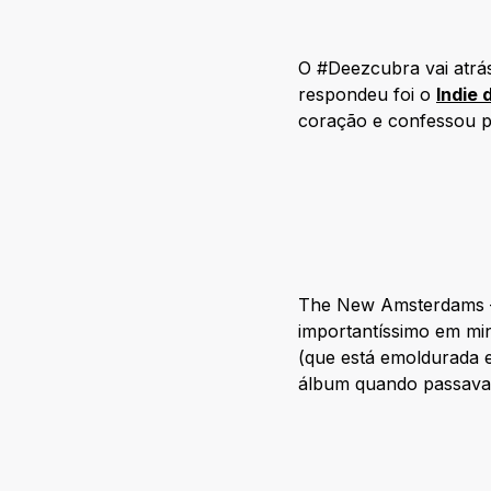
O #Deezcubra vai atrás
respondeu foi o
Indie 
coração e confessou p
The New Amsterdams – A
importantíssimo em min
(que está emoldurada e
álbum quando passava p