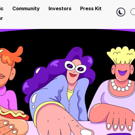
ic
Community
Investors
Press Kit
r