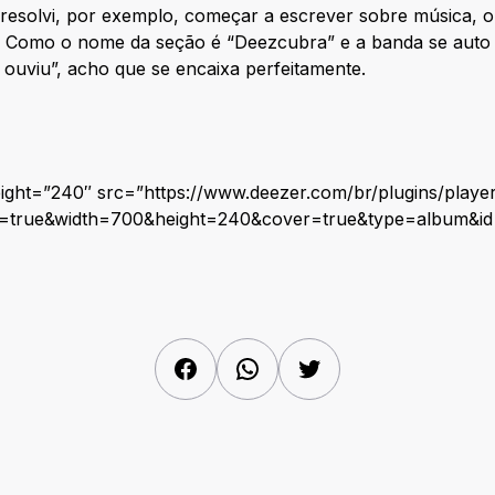
 resolvi, por exemplo, começar a escrever sobre música, 
Como o nome da seção é “Deezcubra” e a banda se auto in
ouviu”, acho que se encaixa perfeitamente.
eight=”240″ src=”https://www.deezer.com/br/plugins/playe
st=true&width=700&height=240&cover=true&type=album&id
Facebook
WhatsApp
Twitter