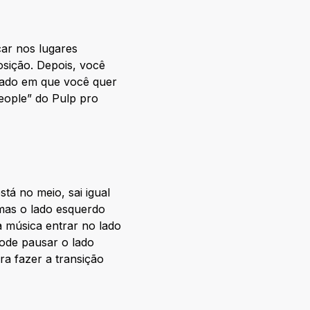
car nos lugares
sição. Depois, você
 lado em que você quer
eople” do Pulp pro
tá no meio, sai igual
 mas o lado esquerdo
a música entrar no lado
pode pausar o lado
a fazer a transição