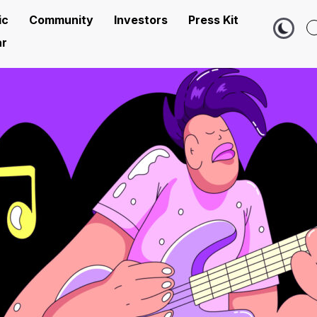
ic
Community
Investors
Press Kit
r