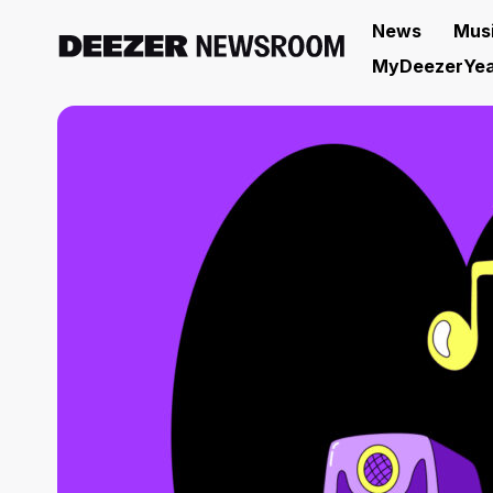
News
Mus
MyDeezerYea