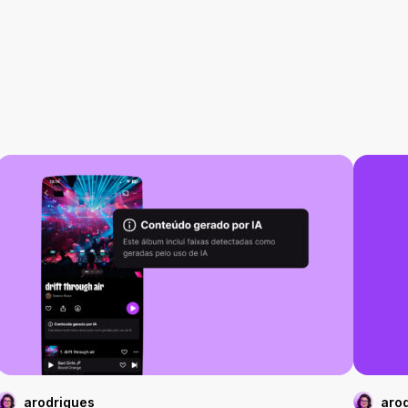
arodrigues
aro