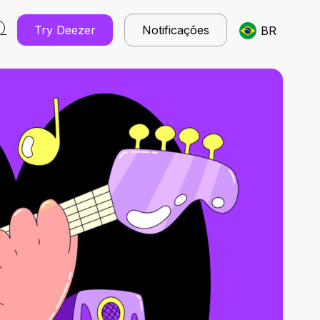
Try Deezer
Notificações
BR