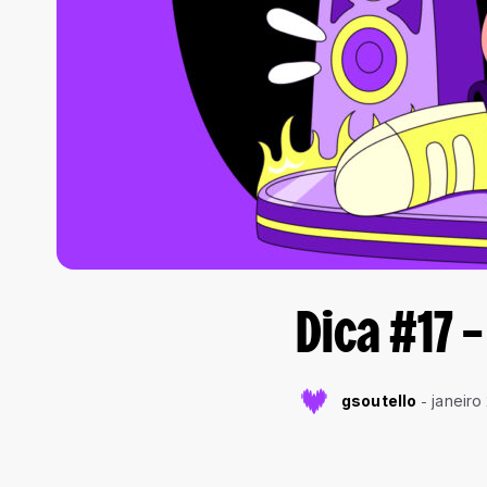
Dica #17 
gsoutello
janeiro