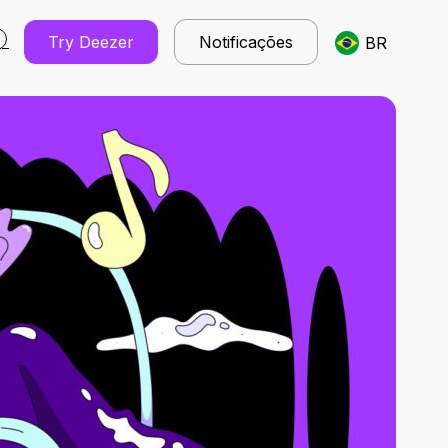
Try Deezer
Notificações
BR