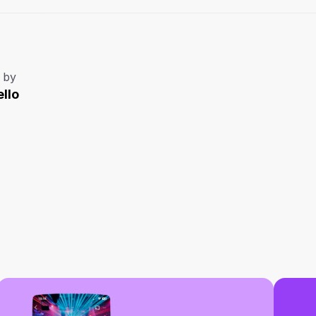
 by
llo