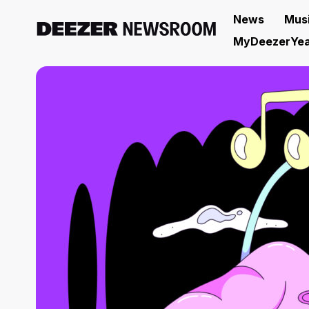
News
Mus
MyDeezerYea