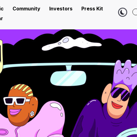
ic
Community
Investors
Press Kit
r