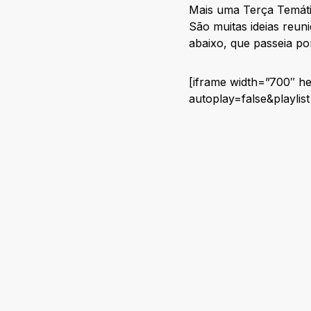
Mais uma Terça Temáti
São muitas ideias reu
abaixo, que passeia por
[iframe width=”700″ h
autoplay=false&playli