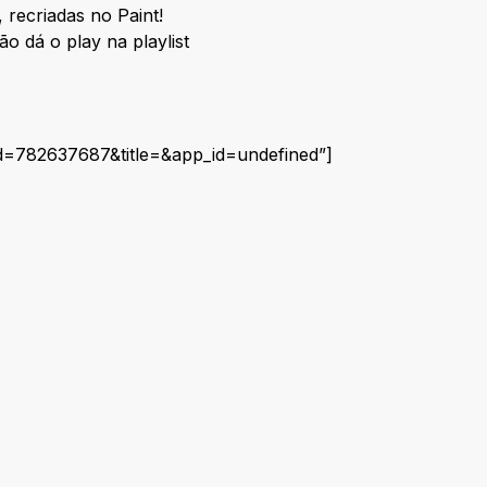
recriadas no Paint!
o dá o play na playlist
id=782637687&title=&app_id=undefined”]