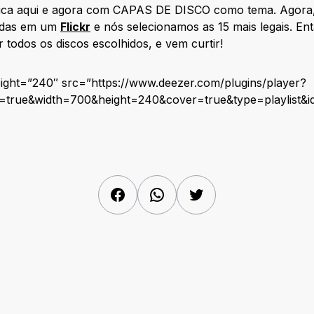
ca aqui e agora com CAPAS DE DISCO como tema. Agora, 
nidas em um
Flickr
e nós selecionamos as 15 mais legais. Entã
 todos os discos escolhidos, e vem curtir!
eight=”240″ src=”https://www.deezer.com/plugins/player?
st=true&width=700&height=240&cover=true&type=playlist&
Facebook
WhatsApp
Twitter