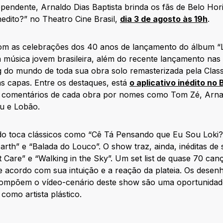
endente, Arnaldo Dias Baptista brinda os fãs de Belo Ho
edito?” no Theatro Cine Brasil,
dia 3 de agosto às 19h
.
m as celebrações dos 40 anos de lançamento do álbum “L
música jovem brasileira, além do recente lançamento nas pri
g do mundo de toda sua obra solo remasterizada pela Clas
as capas. Entre os destaques, está
o aplicativo inédito no 
do comentários de cada obra por nomes como Tom Zé, Arnal
u e Lobão.
do toca clássicos como “Cê Tá Pensando que Eu Sou Loki?
rth” e “Balada do Louco”. O show traz, ainda, inéditas de
 Care” e “Walking in the Sky”. Um set list de quase 70 canç
 acordo com sua intuição e a reação da plateia. Os desenh
compõem o vídeo-cenário deste show são uma oportunidad
como artista plástico.