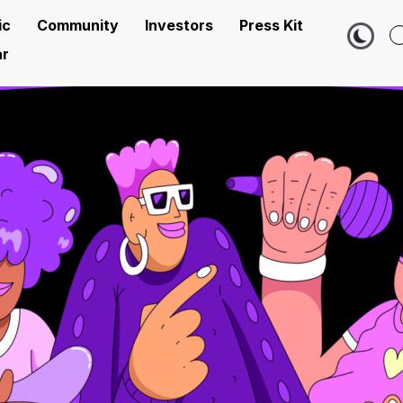
ic
Community
Investors
Press Kit
r