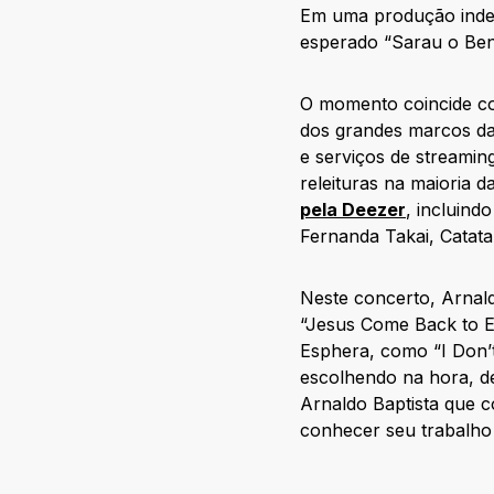
Em uma produção indep
esperado “Sarau o Ben
O momento coincide co
dos grandes marcos da 
e serviços de streamin
releituras na maioria d
pela Deezer
, incluin
Fernanda Takai, Catata
Neste concerto, Arnal
“Jesus Come Back to Ea
Esphera, como “I Don’t
escolhendo na hora, de
Arnaldo Baptista que 
conhecer seu trabalho 