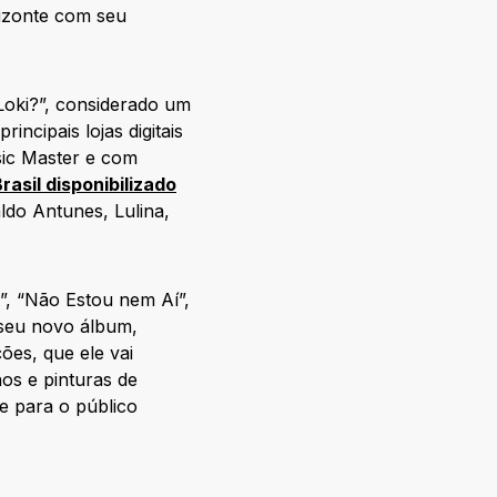
rizonte com seu
oki?”, considerado um
ncipais lojas digitais
sic Master e com
Brasil disponibilizado
do Antunes, Lulina,
”, “Não Estou nem Aí”,
 seu novo álbum,
ões, que ele vai
os e pinturas de
e para o público