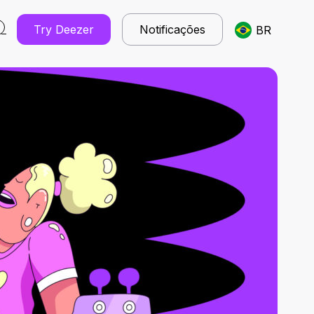
Try Deezer
Notificações
BR