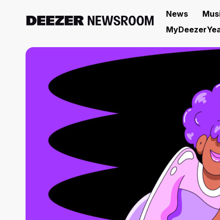
News
Mus
MyDeezerYea