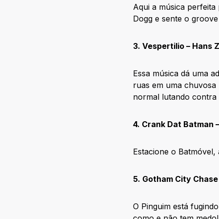
Aqui a música perfeita
Dogg e sente o groove 
3. Vespertilio – Han
Essa música dá uma ad
ruas em uma chuvosa n
normal lutando contra 
4. Crank Dat Batman –
Estacione o Batmóvel, 
5. Gotham City Chase 
O Pinguim está fugindo
como e não tem medo!