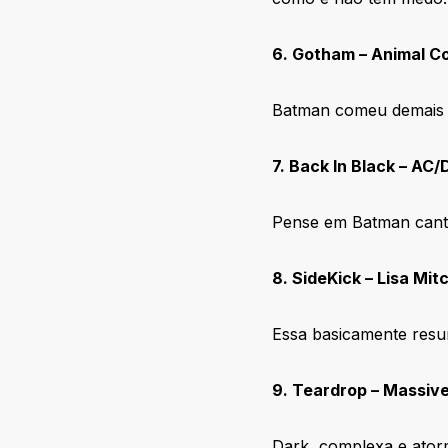
6. Gotham – Animal Co
Batman comeu demais 
7. Back In Black – AC/
Pense em Batman canta
8. SideKick – Lisa Mitc
Essa basicamente res
9. Teardrop – Massiv
Dark, complexa e ator