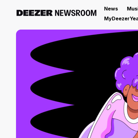
News
Mus
MyDeezerYea