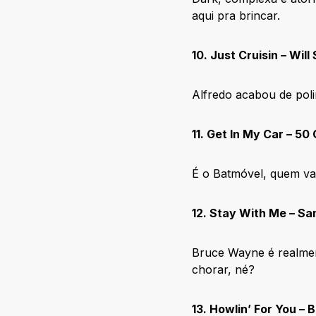
aqui pra brincar.
10. Just Cruisin – Will
Alfredo acabou de polir
11. Get In My Car – 50
É o Batmóvel, quem vai 
12. Stay With Me – S
Bruce Wayne é realmen
chorar, né?
13. Howlin’ For You – 