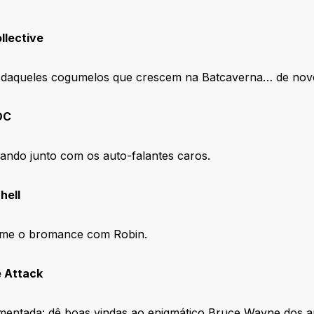
llective
daqueles cogumelos que crescem na Batcaverna… de nov
DC
ndo junto com os auto-falantes caros.
hell
ume o bromance com Robin.
e Attack
mentada: dê boas vindas ao enigmático Bruce Wayne dos a