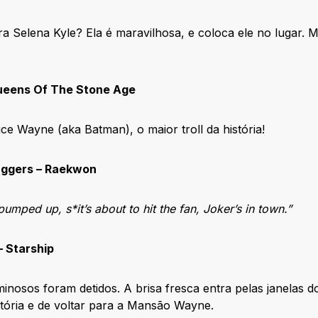
ara Selena Kyle? Ela é maravilhosa, e coloca ele no luga
ueens Of The Stone Age
e Wayne (aka Batman), o maior troll da história!
Daggers – Raekwon
pumped up, s*it’s about to hit the fan, Joker’s in town.”
– Starship
minosos foram detidos. A brisa fresca entra pelas janelas d
tória e de voltar para a Mansão Wayne.