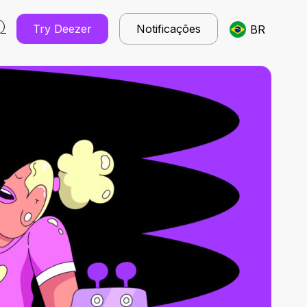
Try Deezer
Notificações
BR