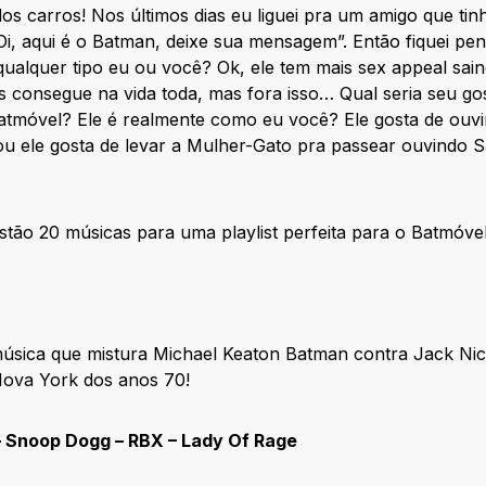
os carros! Nos últimos dias eu liguei pra um amigo que ti
 “Oi, aqui é o Batman, deixe sua mensagem”. Então fiquei pe
alquer tipo eu ou você? Ok, ele tem mais sex appeal sain
s consegue na vida toda, mas fora isso… Qual seria seu go
atmóvel? Ele é realmente como eu você? Ele gosta de ouvi
 ou ele gosta de levar a Mulher-Gato pra passear ouvindo
stão 20 músicas para uma playlist perfeita para o Batmóvel
música que mistura Michael Keaton Batman contra Jack Ni
ova York dos anos 70!
– Snoop Dogg – RBX – Lady Of Rage