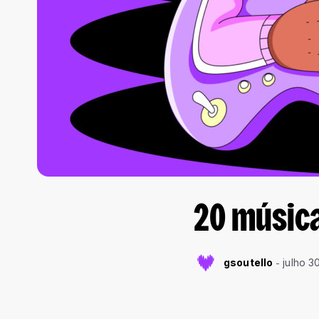
20 músic
gsoutello
julho 3