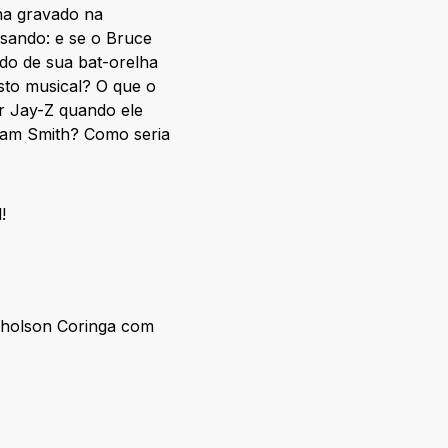
nha gravado na
nsando: e se o Bruce
do de sua bat-orelha
sto musical? O que o
r Jay-Z quando ele
 Sam Smith? Como seria
!
cholson Coringa com