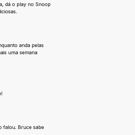
a, dá o play no Snoop
iciosas.
enquanto anda pelas
 mais uma semana
o!
o falou. Bruce sabe