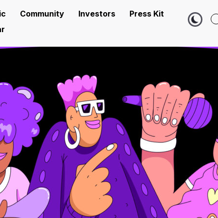
ic
Community
Investors
Press Kit
r