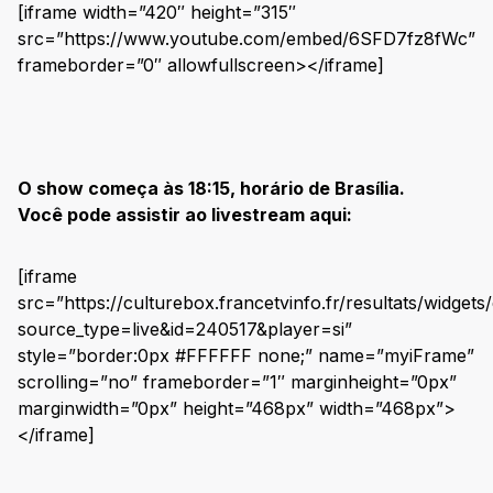
[iframe width=”420″ height=”315″
src=”https://www.youtube.com/embed/6SFD7fz8fWc”
frameborder=”0″ allowfullscreen></iframe]
O show começa às 18:15, horário de Brasília.
Você pode assistir ao livestream aqui:
[iframe
src=”https://culturebox.francetvinfo.fr/resultats/widgets
source_type=live&id=240517&player=si”
style=”border:0px #FFFFFF none;” name=”myiFrame”
scrolling=”no” frameborder=”1″ marginheight=”0px”
marginwidth=”0px” height=”468px” width=”468px”>
</iframe]