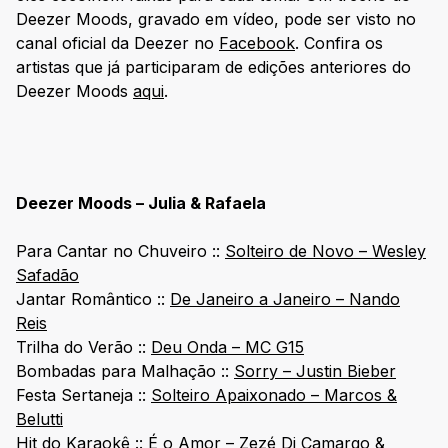
Deezer Moods, gravado em vídeo, pode ser visto no
canal oficial da Deezer no
Facebook
. Confira os
artistas que já participaram de edições anteriores do
Deezer Moods
aqui
.
Deezer Moods – Julia & Rafaela
Para Cantar no Chuveiro ::
Solteiro de Novo – Wesley
Safadão
Jantar Romântico ::
De Janeiro a Janeiro – Nando
Reis
Trilha do Verão ::
Deu Onda – MC G15
Bombadas para Malhação ::
Sorry – Justin Bieber
Festa Sertaneja ::
Solteiro Apaixonado – Marcos &
Belutti
Hit do Karaokê ::
É o Amor – Zezé Di Camargo &