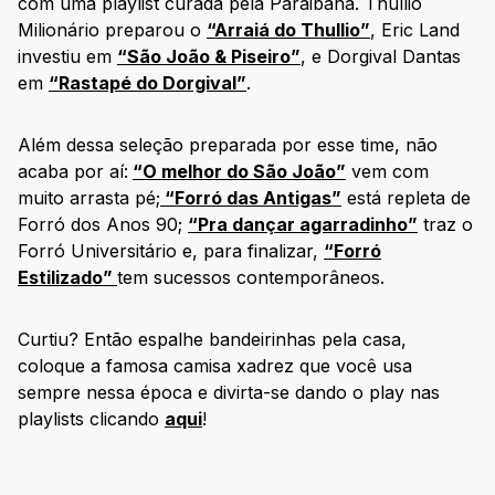
com uma playlist curada pela Paraibana. Thullio
Milionário preparou o
“
Arraiá do Thullio”
, Eric Land
investiu em
“São João & Piseiro”
, e Dorgival Dantas
em
“Rastapé do Dorgival”
.
Além dessa seleção preparada por esse time, não
acaba por aí:
“O melhor do São João”
vem com
muito arrasta pé;
“Forró das Antigas”
está repleta de
Forró dos Anos 90;
“Pra dançar agarradinho”
traz o
Forró Universitário e, para finalizar,
“Forró
Estilizado”
tem sucessos contemporâneos.
Curtiu? Então espalhe bandeirinhas pela casa,
coloque a famosa camisa xadrez que você usa
sempre nessa época e divirta-se dando o play nas
playlists clicando
aqui
!