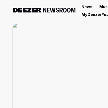
News
Mus
MyDeezerYea