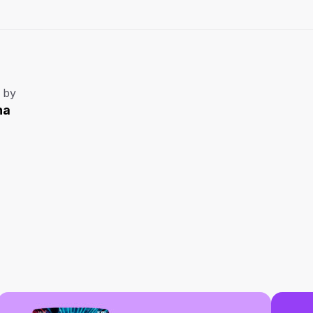
 by
na