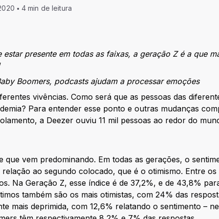
 2020
4 min de leitura
 estar presente em todas as faixas, a geração Z é a que ma
 Baby Boomers, podcasts ajudam a processar emoções
iferentes vivências. Como será que as pessoas das diferent
ndemia? Para entender esse ponto e outras mudanças com
olamento, a Deezer ouviu 11 mil pessoas ao redor do mund
ade que vem predominando. Em todas as gerações, o sentim
relação ao segundo colocado, que é o otimismo. Entre os 
sos. Na Geração Z, esse índice é de 37,2%, e de 43,8% pa
timos também são os mais otimistas, com 24% das resposta
te mais deprimida, com 12,6% relatando o sentimento – nes
omers têm respectivamente 8,2% e 7% das respostas.