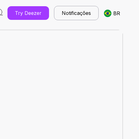
Try Deezer
Notificações
BR