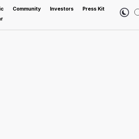
ic
Community
Investors
Press Kit
r