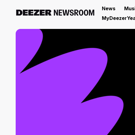
News
Mus
MyDeezerYea