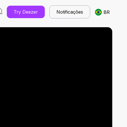
Try Deezer
Notificações
BR