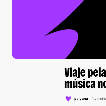
Viaje pel
música no
polyana
fevereiro