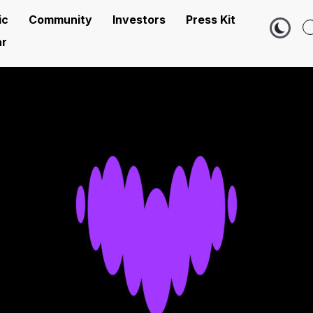
ic
Community
Investors
Press Kit
r