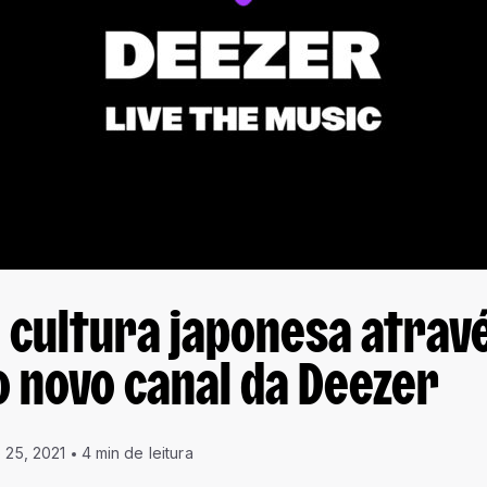
a cultura japonesa atrav
 novo canal da Deezer
 25, 2021
4 min de leitura