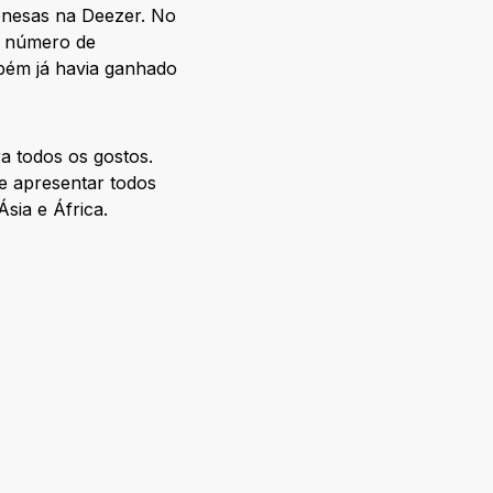
onesas na Deezer. No
o número de
bém já havia ganhado
a todos os gostos.
e apresentar todos
sia e África.