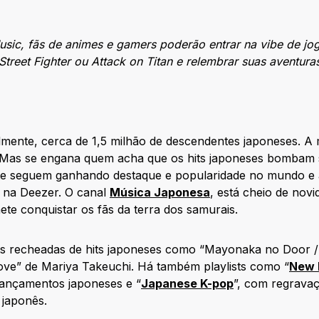
usic, fãs de animes e gamers poderão entrar na vibe de j
Street Fighter ou Attack on Titan e relembrar suas aventura
almente, cerca de 1,5 milhão de descendentes japoneses. A
. Mas se engana quem acha que os hits japoneses bombam 
nte seguem ganhando destaque e popularidade no mundo e
o na Deezer. O canal
Música Japonesa
, está cheio de nov
ete conquistar os fãs da terra dos samurais.
sts recheadas de hits japoneses como “Mayonaka no Door /
ove” de Mariya Takeuchi. Há também playlists como “
New 
lançamentos japoneses e “
Japanese K-pop
”, com regrava
 japonês.