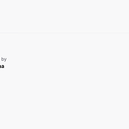
 by
na