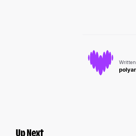
Written
polya
Up Next