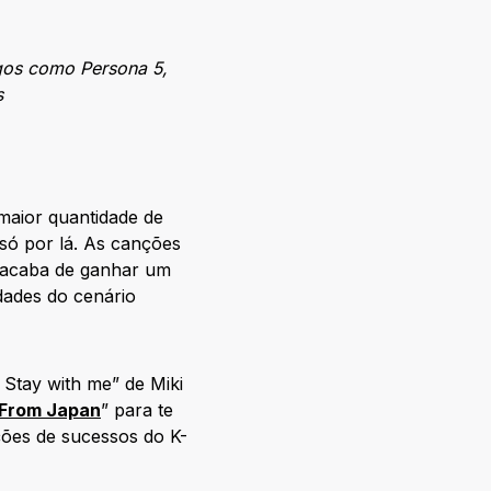
ogos como Persona 5,
s
 maior quantidade de
só por lá. As canções
 acaba de ganhar um
idades do cenário
 Stay with me” de Miki
From Japan
” para te
ções de sucessos do K-