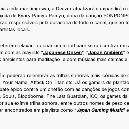
cia ainda mais imersiva, a Deezer atualizará e expandirá o
ajuda de Kyary Pamyu Pamyu, dona da canção PONPONPON
ão responsáveis pela curadoria de todo o canal, que ao todo
rtistas locais.
referem relaxar, ou criar um mood para se concentrar em 
 com as playlists “
Japanese Onsen
”, “
Japan Ambient
” e
s ambientes para meditação e com músicas mais calmas e t
ém poderão relembrar as trilhas sonoras mais icônicas d
li, Your Name, Attack On Titan etc. Já os gamers de plantã
ate épico contra um chefão com as canções de jogos com
’s Souls, Bloodborne, The Last Guardian, ICO, os games d
r sua exímia trilha sonora, entre outros nomes de peso c
r encontrados em playlists como “
Japan Gaming Music
” e