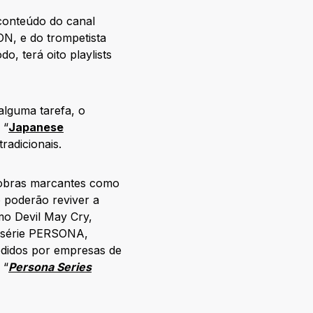
 conteúdo do canal
, e do trompetista
, terá oito playlists
alguma tarefa, o
 “
Japanese
radicionais.
e obras marcantes como
o poderão reviver a
o Devil May Cry,
a série PERSONA,
edidos por empresas de
 “
Persona Series