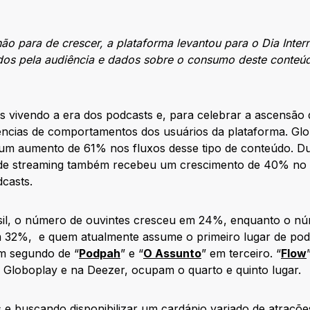
 para de crescer, a plataforma levantou para o Dia Inter
dos pela audiência e dados sobre o consumo deste conteú
s vivendo a era dos podcasts e, para celebrar a ascensão 
ncias de comportamentos dos usuários da plataforma. Glo
o um aumento de 61% nos fluxos desse tipo de conteúdo. 
 de streaming também recebeu um crescimento de 40% no
dcasts.
sil, o número de ouvintes cresceu em 24%, enquanto o n
32%, e quem atualmente assume o primeiro lugar de podc
em segundo de “
Podpah
” e “
O Assunto
” em terceiro. “
Flow
no Globoplay e na Deezer, ocupam o quarto e quinto lugar.
 e buscando disponibilizar um cardápio variado de atraçõe