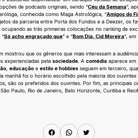
opções de podcasts originais, sendo “
Céu da Semana
”, a
taróloga, conhecida como Maga Astrológica, “
Amigos do F
ojetos da parceria entre Porta dos Fundos e a Deezer, os fa
 ocupando as três primeiras colocações no ranking de exc
 “
Só acho engraçado que
” e “
Bom Dia, Cid Moreira
“, em 
 mostrou que os gêneros que mais interessam a audiência 
es experienciadas pela
sociedade
. A
comédia
aparece em 
ião
,
educação
e
estilo e hobbies
seguem em terceiro, quar
da manhã foi o horário escolhido pela maioria dos ouvintes
tos, são os preferidos dos ouvintes. Por fim, as principai
São Paulo, Rio de Janeiro, Belo Horizonte, Curitiba e Recif
Facebook
WhatsApp
Twitter