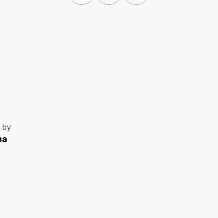
 by
na