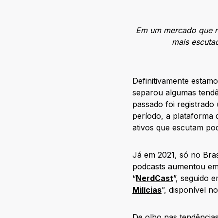
Em um mercado que não
mais escuta
Definitivamente estamo
separou algumas tendê
passado foi registrad
período, a plataforma
ativos que escutam po
Já em 2021, só no Bra
podcasts aumentou em 
“
NerdCast
”, seguido 
Milícias
”, disponível 
De olho nas tendências