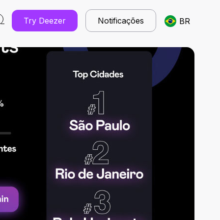
Try Deezer
Notificações
BR