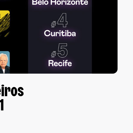
eiros
1