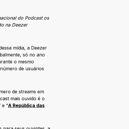
nacional do Podcast os
do na Deezer
dessa mídia, a Deezer
balmente, só no ano
Durante o mesmo
 número de usuários
úmero de streams em
ast mais ouvido é o
” e “
A República das
s para seus ouvintes, a