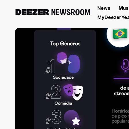
News
Mus
MyDeezerYea