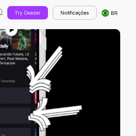
Try Deezer
Notificações
BR