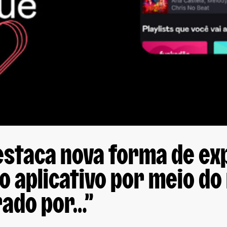
estaca nova forma de ex
o aplicativo por meio do
rado por…”