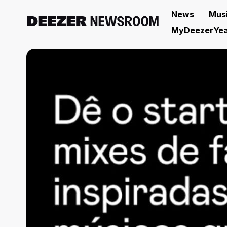
News
Mus
MyDeezerYea