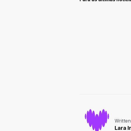
Written
Lara I