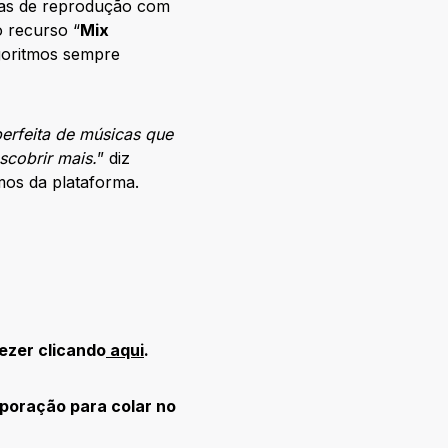
istas de reprodução com
o recurso “
Mix
goritmos sempre
erfeita de músicas que
cobrir mais.
” diz
mos da plataforma.
eezer clicando
aqui
.
rporação para colar no