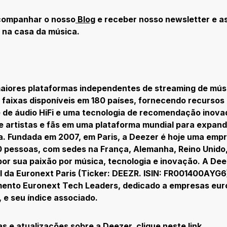
companhar o nosso
Blog
e receber nosso newsletter e as
 na casa da música.
aiores plataformas independentes de streaming de mú
 faixas disponíveis em 180 países, fornecendo recursos
e de áudio HiFi e uma tecnologia de recomendação inova
 artistas e fãs em uma plataforma mundial para expand
ia. Fundada em 2007, em Paris, a Deezer é hoje uma emp
 pessoas, com sedes na França, Alemanha, Reino Unido,
por sua paixão por música, tecnologia e inovação. A Dee
l da Euronext Paris (Ticker: DEEZR. ISIN: FR001400AYG6
ento Euronext Tech Leaders, dedicado a empresas euro
 e seu índice associado.
ias e atualizações sobre a Deezer,
clique neste link
.