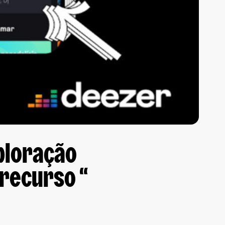
ploração
 recurso “