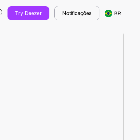
Try Deezer
Notificações
BR