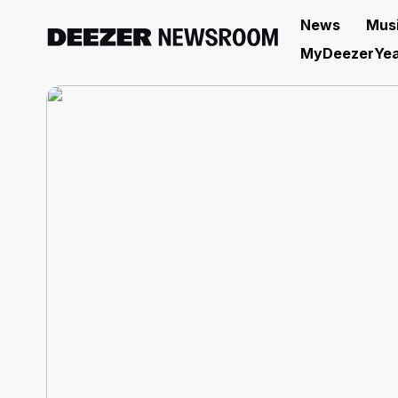
News
Mus
MyDeezerYea