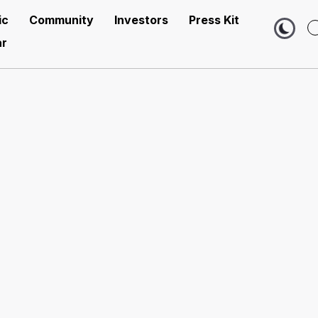
ic
Community
Investors
Press Kit
r