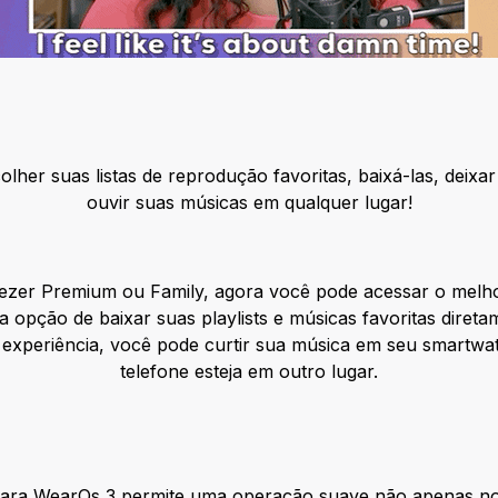
lher suas listas de reprodução favoritas, baixá-las, deixar
ouvir suas músicas em qualquer lugar!
eezer Premium ou Family, agora você pode acessar o melh
opção de baixar suas playlists e músicas favoritas direta
 experiência, você pode curtir sua música em seu smartw
telefone esteja em outro lugar.
 para WearOs 3 permite uma operação suave não apenas no