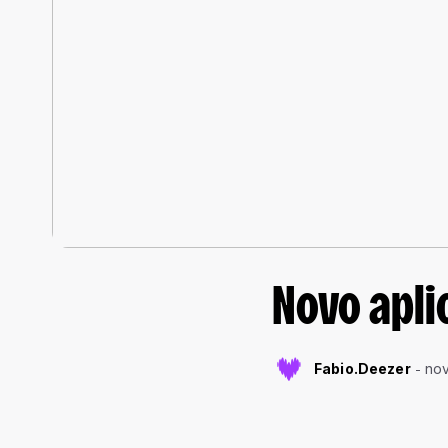
Novo apli
Fabio.Deezer
nov