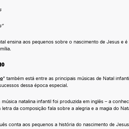
s
s”
atal ensina aos pequenos sobre o nascimento de Jesus e é
mília.
no
no
” também está entre as principais músicas de Natal infan
 sucessos dessa época especial.
 música natalina infantil foi produzida em inglês – a conhec
 letra da composição fala sobre a alegria e a magia do Nata
uês conta aos pequenos a história do nascimento de Jesu