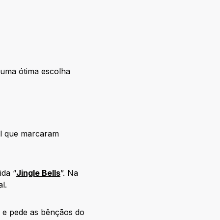
 uma ótima escolha
til que marcaram
ida “
Jingle Bells
”. Na
l.
s e pede as bênçãos do