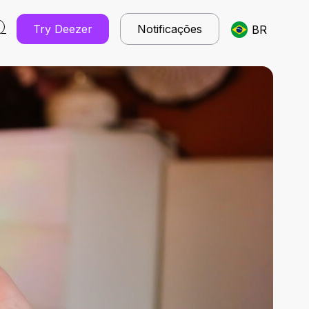
Try Deezer
Notificações
BR