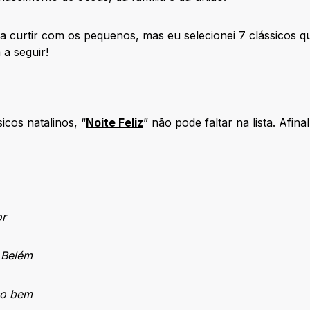
 curtir com os pequenos, mas eu selecionei 7 clássicos q
 a seguir!
icos natalinos, “
Noite Feliz
” não pode faltar na lista. Afi
or
 Belém
so bem