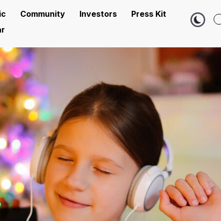
ic
Community
Investors
Press Kit
r