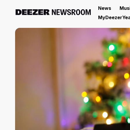
News
Mus
MyDeezerYea