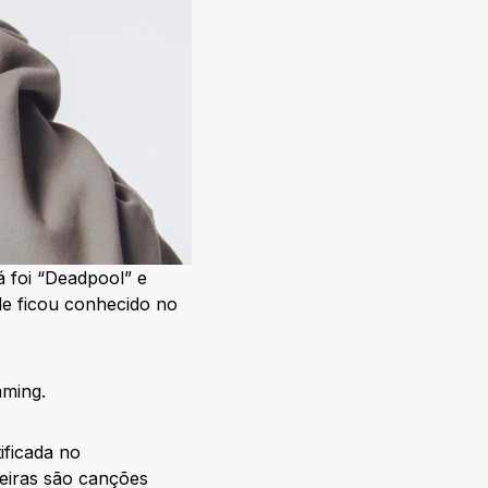
á foi “Deadpool” e
le ficou conhecido no
aming.
ificada no
eiras são canções