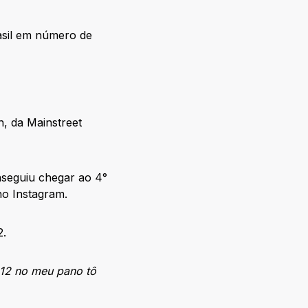
asil em número de
n, da Mainstreet
seguiu chegar ao 4°
 no Instagram.
2.
12 no meu pano tô