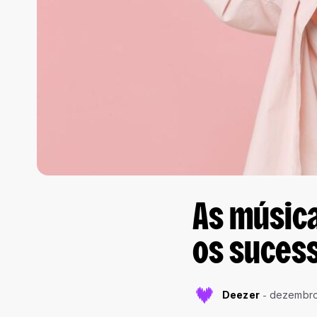
As música
os suces
Deezer
dezembro