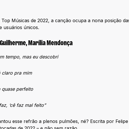
o Top Músicas de 2022, a canção ocupa a nona posição da
 usuários únicos.
& Guilherme, Marília Mendonça
 um tempo, mas eu descobri
á claro pra mim
 quase perfeito
az, ‘cê faz mal feito”
ntou esse refrão a plenos pulmões, né? Escrita por Felipe 
tocadas de 2022 – e não sem razão.