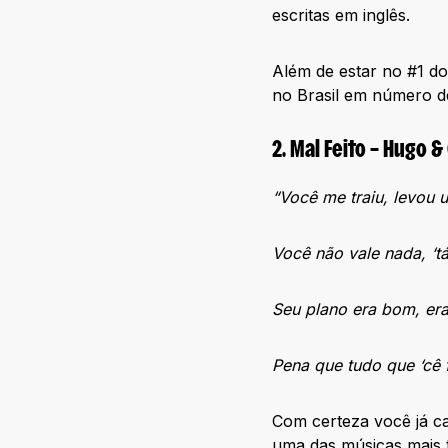
escritas em inglês.
Além de estar no #1 d
no Brasil em número de
2. Mal Feito – Hugo 
“Você me traiu, levou
Você não vale nada, ‘t
Seu plano era bom, era
Pena que tudo que ‘cê f
Com certeza você já ca
uma das músicas mais 