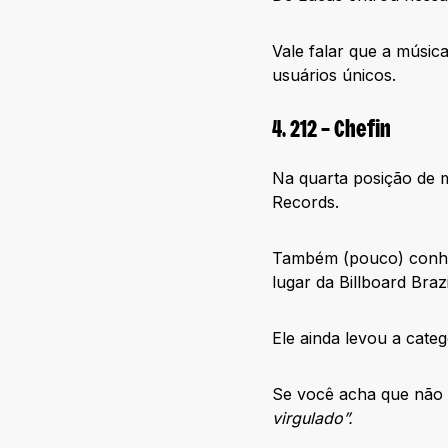
Vale falar que a músic
usuários únicos.
4. 212 – Chefin
Na quarta posição de m
Records.
Também (pouco) conhe
lugar da Billboard Bra
Ele ainda levou a cate
Se você acha que não 
virgulado”.