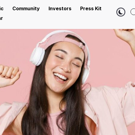
ic
Community
Investors
Press Kit
r