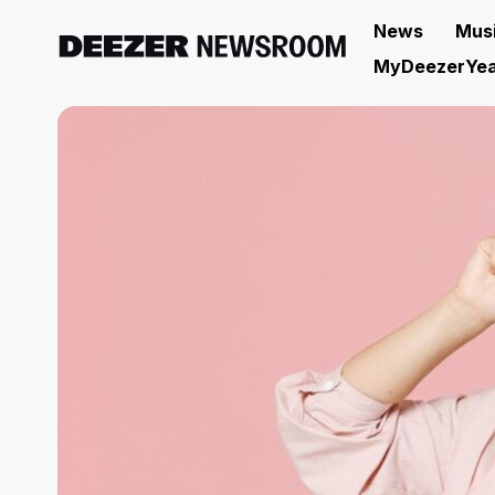
News
Mus
MyDeezerYea