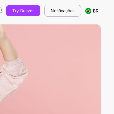
Try Deezer
Notificações
BR