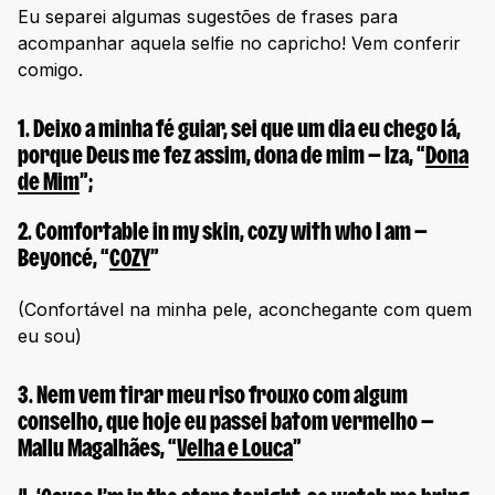
Eu separei algumas sugestões de frases para
acompanhar aquela selfie no capricho! Vem conferir
comigo.
1.
Deixo a minha fé guiar, sei que um dia eu chego lá,
porque Deus me fez assim, dona de mim
— Iza, “
Dona
de Mim
”;
2.
Comfortable in my skin, cozy with who I am
—
Beyoncé, “
COZY
”
(Confortável na minha pele, aconchegante com quem
eu sou)
3.
Nem vem tirar meu riso frouxo com algum
conselho, que hoje eu passei batom vermelho
—
Mallu Magalhães, “
Velha e Louca
”