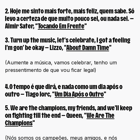
2.
Hoje me sinto mais forte, mais feliz, quem sabe. Só
levo a certeza de que muito pouco sei, ou nada sei
. —
Almir Sater, “
Tocando Em Frente
”
3.
Turn up the music, let’s celebrate, I got a feeling
I’m gon’ be okay
— Lizzo, “
About Damn Time
”
(Aumente a música, vamos celebrar, tenho um
pressentimento de que vou ficar legal)
4.
O tempo é que dirá, e nada como um dia após o
outro
— Tiago Iorc, “
Um Dia Após o Outro
”
5.
We are the champions, my friends, and we’ll keep
on fighting till the end
— Queen, “
We Are The
Champions
”
(Nós somos os campeões, meus amigos, e nós