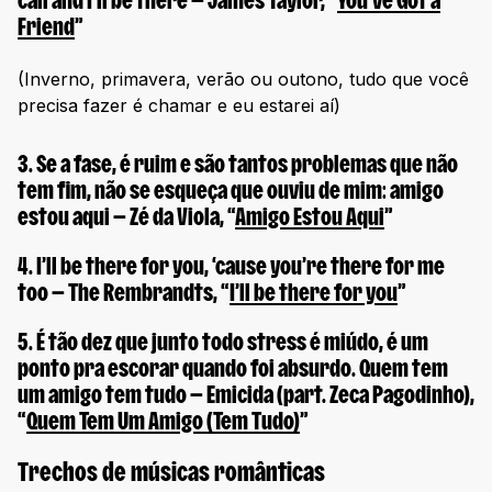
call and I’ll be there
— James Taylor, “
You’ve Got a
Friend
”
(Inverno, primavera, verão ou outono, tudo que você
precisa fazer é chamar e eu estarei aí)
3.
Se a fase, é ruim e são tantos problemas que não
tem fim, não se esqueça que ouviu de mim: amigo
estou aqui
— Zé da Viola, “
Amigo Estou Aqui
”
4.
I’ll be there for you, ‘cause you’re there for me
too
— The Rembrandts, “
I’ll be there for you
”
5.
É tão dez que junto todo stress é miúdo, é um
ponto pra escorar quando foi absurdo. Quem tem
um amigo tem tudo
— Emicida (part. Zeca Pagodinho),
“
Quem Tem Um Amigo (Tem Tudo)
”
Trechos de músicas românticas