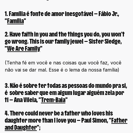
1.
Família é fonte de amor inesgotável
— Fábio Jr.,
“
Família
”
2.
Have faith in you and the things you do, you won’t
go wrong. This is our family jewel
— Sister Sledge,
“
We Are Family
”
(Tenha fé em você e nas coisas que você faz, você
não vai se dar mal. Esse é o lema da nossa família)
3.
Não é sobre ter todas as pessoas do mundo pra si,
é sobre saber que em algum lugar alguém zela por
ti
— Ana Vilela, “
Trem-Bala
”
4.
There could never be a father who loves his
daughter more than I love you
— Paul Simon, “
Father
and Daughter
”;