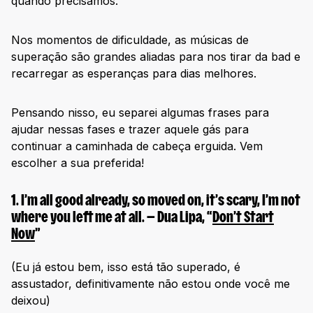
quando precisamos.
Nos momentos de dificuldade, as músicas de
superação são grandes aliadas para nos tirar da bad e
recarregar as esperanças para dias melhores.
Pensando nisso, eu separei algumas frases para
ajudar nessas fases e trazer aquele gás para
continuar a caminhada de cabeça erguida. Vem
escolher a sua preferida!
1.
I’m all good already, so moved on, it’s scary, I’m not
where you left me at all.
— Dua Lipa, “
Don’t Start
Now
”
(Eu já estou bem, isso está tão superado, é
assustador, definitivamente não estou onde você me
deixou)