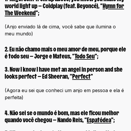
world light up
— Coldplay (feat. Beyoncé), “
Hymn for
The Weekend
”;
(Anjo enviado lá de cima, você sabe que ilumina o
meu mundo)
2.
Eu não chamo mais o meu amor de meu, porque ele
é todo seu
— Jorge e Mateus, “
Todo Seu
”;
3.
Now I know I have met an angel in person and she
looks perfect
— Ed Sheeran, “
Perfect
”
(Agora eu sei que conheci um anjo em pessoa e ela é
perfeita)
4.
Não sei se o mundo é bom, mas ele ficou melhor
quando você chegou
— Nando Reis, “
Espatódea
”;