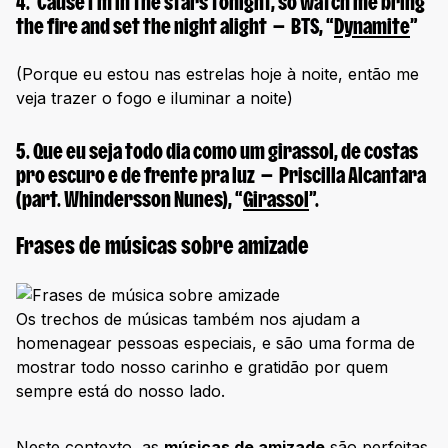
4.
‘Cause I’m in the stars tonight, so watch me bring
the fire and set the night alight
— BTS, “
Dynamite
”
(Porque eu estou nas estrelas hoje à noite, então me
veja trazer o fogo e iluminar a noite)
5.
Que eu seja todo dia como um girassol, de costas
pro escuro e de frente pra luz
— Priscilla Alcantara
(part. Whindersson Nunes), “
Girassol
”.
Frases de músicas sobre amizade
Os trechos de músicas também nos ajudam a
homenagear pessoas especiais, e são uma forma de
mostrar todo nosso carinho e gratidão por quem
sempre está do nosso lado.
Neste contexto, as
músicas de amizade
são perfeitas