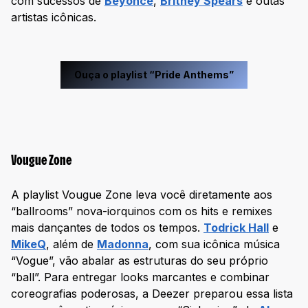
com sucessos de
Beyoncé
,
Britney Spears
e outas
artistas icônicas.
Ouça o playlist “Pride Anthems”
Vougue Zone
A playlist Vougue Zone leva você diretamente aos
“ballrooms” nova-iorquinos com os hits e remixes
mais dançantes de todos os tempos.
Todrick Hall
e
MikeQ
, além de
Madonna
, com sua icônica música
“Vogue”, vão abalar as estruturas do seu próprio
“ball”. Para entregar looks marcantes e combinar
coreografias poderosas, a Deezer preparou essa lista