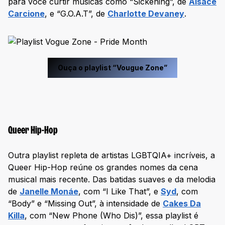
para você curtir músicas como “Sickening”, de
Alsace
Carcione
, e “G.O.A.T”, de
Charlotte Devaney
.
Ouça o playlist “Vougue Zone”
Queer Hip-Hop
Outra playlist repleta de artistas LGBTQIA+ incríveis, a
Queer Hip-Hop reúne os grandes nomes da cena
musical mais recente. Das batidas suaves e da melodia
de
Janelle Monáe
, com “I Like That”, e
Syd
, com
“Body” e “Missing Out”, à intensidade de
Cakes Da
Killa
, com “New Phone (Who Dis)”, essa playlist é