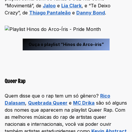
“Movimentá”, de
Jaloo
e
Lia Clark
, e “Te Deixo
Crazy”, de
Thiago Pantaleão
e
Danny Bond
.
Ouça o playlist “Hinos do Arco-íris”
Queer Rap
Quem disse que o rap tem um só gênero?
Rico
Dalasam
,
Quebrada Queer
e
MC Drika
são só alguns
dos nomes que aparecem na playlist Queer Rap. Com
as melhores músicas do rap de artistas queer
nacionais e internacionais, você vai poder ouvir
também artistas estadunidenses como
Kevin Abstract