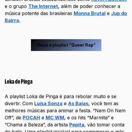
e o grupo
The Internet
, além de poder conhecer a
música potente das brasileiras
Monna Brutal
e
Jup do
Bairro
.
Ouça o playlist “Queer Rap”
Loka de Pinga
A playlist Loka de Pinga é para rebolar muito e se
divertir. Com
Luísa Sonza
e
As Baías
, você tem as
melhores músicas para animar a festa. “Nem On Nem
Off”, de
POCAH
e
MC WM
, e os hits “Marmita” e
“Chama a Beleza”, da artista
Pepita
, vão tomar conta
do baile. Uma playlist incrível para comemorar o mês