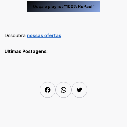
Ouça o playlist “100% RuPaul”
Descubra
nossas ofertas
Últimas Postagens
:
Facebook
WhatsApp
Twitter