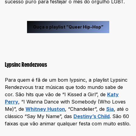
sucesso puro para festejar o mês do orgulho LGBT.
Ouça o playlist “Queer Hip-Hop”
Lypsinc Rendezvous
Para quem é fã de um bom lypsinc, a playlist Lypsinc
Rendezvous traz músicas que todo mundo sabe de
cor. São hits que vão de “I Kissed a Girl”, de
Katy
Perry
, “I Wanna Dance with Somebody (Who Loves
Me)”, de
Whitney Huston
, “Chandelier”, de
Sia
, até o
clássico “Say My Name”, das
Destiny’s Child
. São 60
faixas que vão animar qualquer festa com muito estilo.