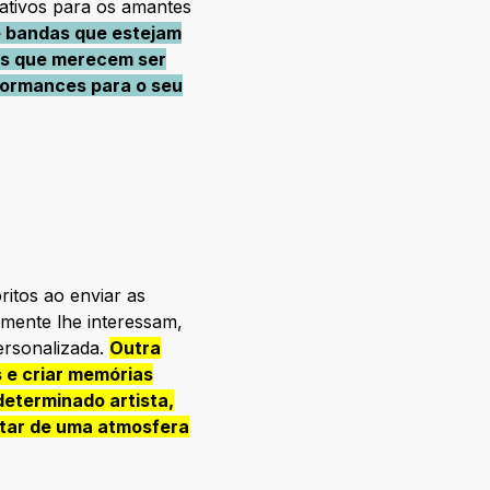
cativos para os amantes
 e bandas que estejam
eis que merecem ser
rformances para o seu
ritos ao enviar as
lmente lhe interessam,
ersonalizada.
Outra
 e criar memórias
eterminado artista,
utar de uma atmosfera