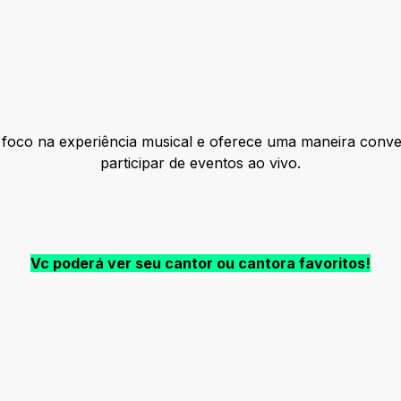
oco na experiência musical e oferece uma maneira conven
participar de eventos ao vivo.
Vc poderá ver seu cantor ou cantora favoritos!