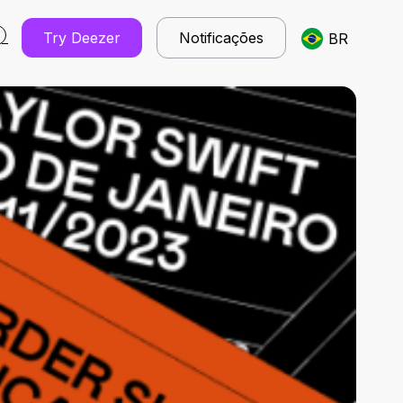
Try Deezer
Notificações
BR