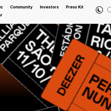
ic
Community
Investors
Press Kit
r