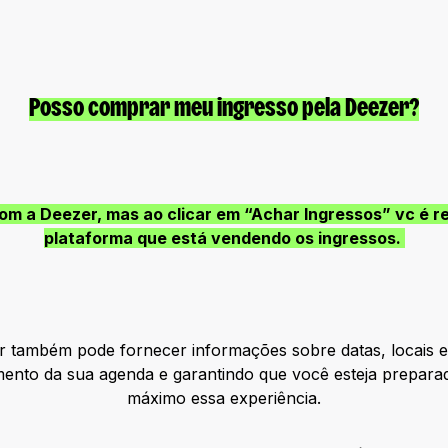
Posso comprar meu ingresso pela Deezer?
m a Deezer, mas ao clicar em “Achar Ingressos” vc é r
plataforma que está vendendo os ingressos.
r também pode fornecer informações sobre datas, locais e
amento da sua agenda e garantindo que você esteja prepara
máximo essa experiência.