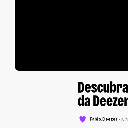
Descubra
da Deeze
Fabio.Deezer
jul