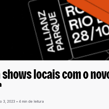
 shows locais com o nov
r
ho 3, 2023
4 min de leitura