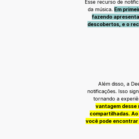
Esse recurso de notifi
da música.
Em primei
fazendo apresentaç
descobertos, e o rec
Além disso, a Dee
notificações. Isso si
tornando a experiê
vantagem desse r
compartilhadas. Ao
você pode encontrar 