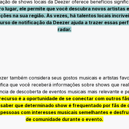
cação de shows locais da Deezer oferece benefícios signifi
ro lugar, ele permite que você descubra novos artistas
ões na sua região. Às vezes, há talentos locais incrív
urso de notificação da Deezer ajuda a trazer essas pe
radar.
zer também considera seus gostos musicais e artistas favo
gnifica que você receberá informações sobre shows que rea
ncia de descoberta de eventos musicais mais relevante e p
ecurso é a oportunidade de se conectar com outros fãs
 saber que determinado show é frequentado por fãs de d
pessoas com interesses musicais semelhantes e desfr
de comunidade durante o evento.