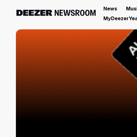
News
Mus
MyDeezerYea