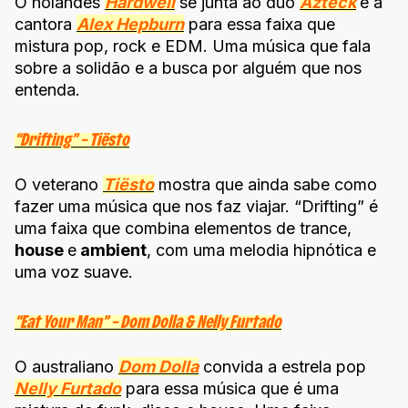
O holandês
Hardwell
se junta ao duo
Azteck
e à
cantora
Alex Hepburn
para essa faixa que
mistura pop, rock e EDM. Uma música que fala
sobre a solidão e a busca por alguém que nos
entenda.
“Drifting” – Tiësto
O veterano
Tiësto
mostra que ainda sabe como
fazer uma música que nos faz viajar. “Drifting” é
uma faixa que combina elementos de trance,
house
e
ambient
, com uma melodia hipnótica e
uma voz suave.
“Eat Your Man” – Dom Dolla & Nelly Furtado
O australiano
Dom Dolla
convida a estrela pop
Nelly Furtado
para essa música que é uma