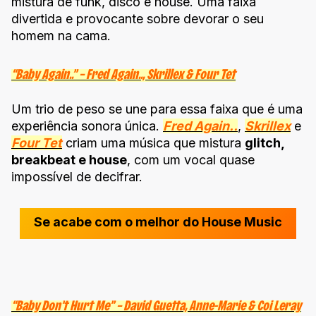
mistura de funk, disco e house. Uma faixa
divertida e provocante sobre devorar o seu
homem na cama.
“Baby Again..” – Fred Again.., Skrillex & Four Tet
Um trio de peso se une para essa faixa que é uma
experiência sonora única.
Fred Again..
,
Skrillex
e
Four Tet
criam uma música que mistura
glitch,
breakbeat e house
, com um vocal quase
impossível de decifrar.
Se acabe com o melhor do House Music
“Baby Don’t Hurt Me” – David Guetta, Anne-Marie & Coi Leray