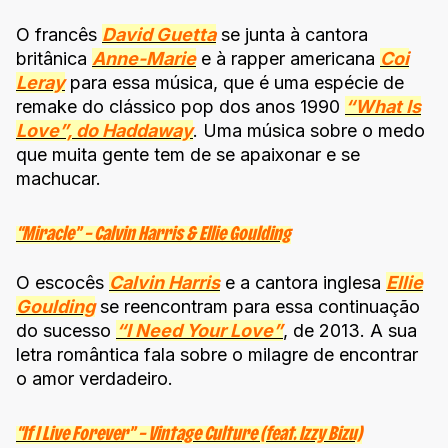
O francês
David Guetta
se junta à cantora
britânica
Anne-Marie
e à rapper americana
Coi
Leray
para essa música, que é uma espécie de
remake do clássico pop dos anos 1990
“What Is
Love”, do Haddaway
. Uma música sobre o medo
que muita gente tem de se apaixonar e se
machucar.
“Miracle” – Calvin Harris & Ellie Goulding
O escocês
Calvin Harris
e a cantora inglesa
Ellie
Goulding
se reencontram para essa continuação
do sucesso
“I Need Your Love”
, de 2013. A sua
letra romântica fala sobre o milagre de encontrar
o amor verdadeiro.
“If I Live Forever” – Vintage Culture (feat. Izzy Bizu)