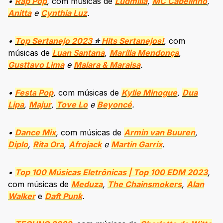
•
Rap Pop
,
com músicas de
Ludmilla
,
MC Cabelinho
,
Anitta
e
Cynthia Luz
.
•
Top Sertanejo 2023
⭐
Hits Sertanejos!
,
com
músicas de
Luan Santana
,
Marília Mendonça
,
Gusttavo Lima
e
Maiara & Maraisa
.
•
Fest
a
Pop
,
com músicas de
Kylie Minogue
,
Dua
Lipa
,
Majur
,
Tove Lo
e
Beyoncé
.
•
Dance Mix
,
com músicas de
Armin van Buuren
,
Diplo
,
Rita Ora
,
Afrojack
e
Martin Garrix
.
•
Top 100 Músicas Eletrônicas | Top 100 EDM 2023
,
com músicas de
Meduza
,
The Chainsmokers
,
Alan
Walker
e
Daft Punk
.