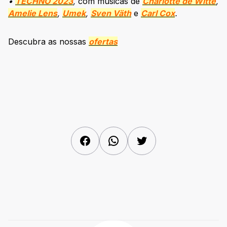
•
TECHNO 2023
,
com músicas de
Charlotte de Witte
,
Amelie Lens
,
Umek
,
Sven Väth
e
Carl Cox
.
Descubra as nossas
ofertas
Facebook
WhatsApp
Twitter