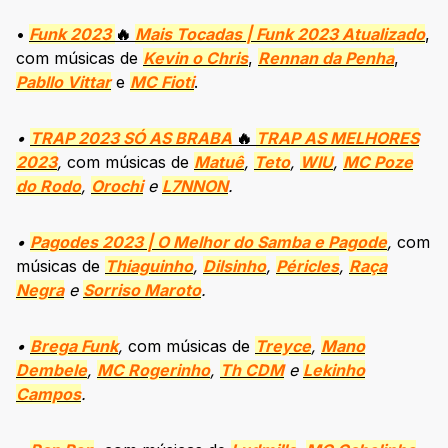
•
Funk 2023
🔥
Mais Tocadas | Funk 2023 Atualizado
,
com músicas de
Kevin o Chris
,
Rennan da Penha
,
Pabllo Vittar
e
MC Fioti
.
•
TRAP 2023 SÓ AS BRABA
🔥
TRAP AS MELHORES
2023
,
com músicas de
Matuê
,
Teto
,
WIU
,
MC Poze
do Rodo
,
Orochi
e
L7NNON
.
•
Pagodes 2023 | O Melhor do Samba e Pagode
,
com
músicas de
Thiaguinho
,
Dilsinho
,
Péricles
,
Raça
Negra
e
Sorriso Maroto
.
•
Brega Funk
,
com músicas de
Treyce
,
Mano
Dembele
,
MC Rogerinho
,
Th CDM
e
Lekinho
Campos
.