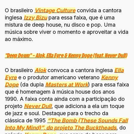
O brasileiro
Vintage Culture
convida a cantora
inglesa
Izzy Bizu
para essa faixa, que é uma
mistura de deep house, nu disco e pop. Uma
música sobre viver o momento e aproveitar a vida
ao máximo.
“Deep Down” – Alok, Ella Eyre & Kenny Dope (feat. Never Dull)
O brasileiro
Alok
convoca a cantora inglesa
Ella
Eyre
e o produtor americano veterano
Kenny
Dope
(da dupla
Masters at Work
) para essa faixa
que é homenagem à música house dos anos
1990. A faixa conta ainda com a participação do
projeto
Never Dull
, que adiciona a ela um toque
de jazz e soul. Destaque para o trecho da
clássica de 1995
“The Bomb (These Sounds Fall
Into My Mind)”, do projeto The Bucktheads
, do