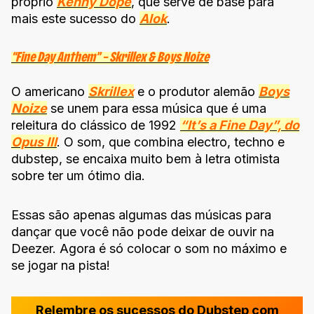
próprio
Kenny Dope
, que serve de base para
mais este sucesso do
Alok
.
“Fine Day Anthem” – Skrillex & Boys Noize
O americano
Skrillex
e o produtor alemão
Boys
Noize
se unem para essa música que é uma
releitura do clássico de 1992
“It’s a Fine Day”, do
Opus III
. O som, que combina electro, techno e
dubstep, se encaixa muito bem à letra otimista
sobre ter um ótimo dia.
Essas são apenas algumas das músicas para
dançar que você não pode deixar de ouvir na
Deezer. Agora é só colocar o som no máximo e
se jogar na pista!
Relembre os sucessos do Dubstep com