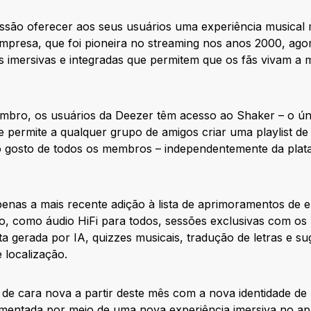
ão oferecer aos seus usuários uma experiência musical ma
mpresa, que foi pioneira no streaming nos anos 2000, ago
s imersivas e integradas que permitem que os fãs vivam a 
mbro, os usuários da Deezer têm acesso ao Shaker – o úni
permite a qualquer grupo de amigos criar uma playlist de
 gosto de todos os membros – independentemente da plat
enas a mais recente adição à lista de aprimoramentos de e
vo, como áudio HiFi para todos, sessões exclusivas com os pr
ita gerada por IA, quizzes musicais, tradução de letras e 
 localização.
de cara nova a partir deste mês com a nova identidade de
mentada por meio de uma nova experiência imersiva no apli