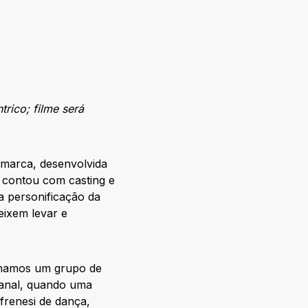
rico; filme será
marca, desenvolvida
e contou com casting e
a personificação da
eixem levar e
anhamos um grupo de
manal, quando uma
frenesi de dança,