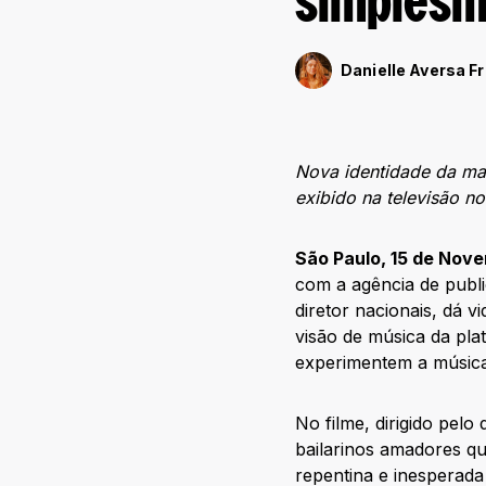
simplesm
Danielle Aversa Fr
Nova identidade da ma
exibido na televisão no
São Paulo, 15 de Nov
com a agência de publi
diretor nacionais, dá 
visão de música da pla
experimentem a músic
No filme, dirigido pel
bailarinos amadores q
repentina e inesperad