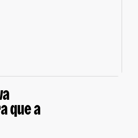
va
a que a