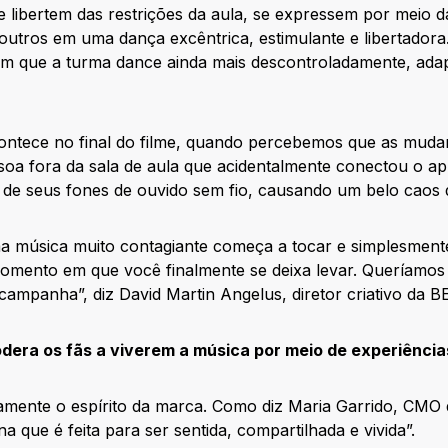
e libertem das restrições da aula, se expressem por meio d
utros em uma dança excêntrica, estimulante e libertador
m que a turma dance ainda mais descontroladamente, ad
ontece no final do filme, quando percebemos que as muda
a fora da sala de aula que acidentalmente conectou o apl
 de seus fones de ouvido sem fio, causando um belo caos 
 música muito contagiante começa a tocar e simplesmente 
omento em que você finalmente se deixa levar. Queríamos 
campanha”, diz David Martin Angelus, diretor criativo da B
dera os fãs a viverem a música por meio de experiência
tamente o espírito da marca. Como diz Maria Garrido, CMO
 que é feita para ser sentida, compartilhada e vivida”.