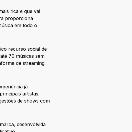
is rica e que vai
ra proporciona
música em todo o
co recurso social de
 até 70 músicas sem
aforma de streaming
xperiência já
incipais artistas,
sugestões de shows com
 marca, desenvolvida
cativo.