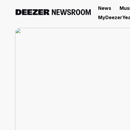
News
Mus
MyDeezerYea