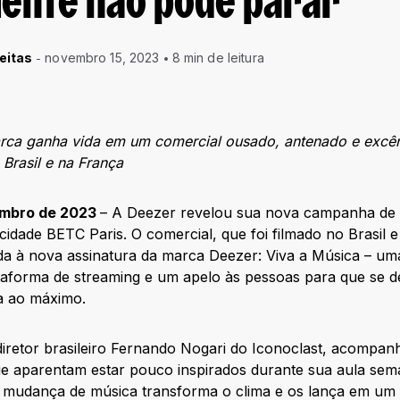
ente não pode parar
eitas
novembro 15, 2023
8 min de leitura
rca ganha vida em um comercial ousado, antenado e excênt
 Brasil e na França
embro de 2023
– A Deezer revelou sua nova campanha de 
cidade BETC Paris. O comercial, que foi filmado no Brasil 
vida à nova assinatura da marca Deezer: Viva a Música – um
taforma de streaming e um apelo às pessoas para que se d
a ao máximo.
o diretor brasileiro Fernando Nogari do Iconoclast, acomp
ue aparentam estar pouco inspirados durante sua aula se
a mudança de música transforma o clima e os lança em um 