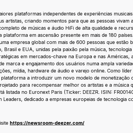
iores plataformas independentes de experiências musicai
us artistas, criando momentos para que as pessoas vivam 
ompleto de músicas e áudio HiFi de alta qualidade e recur
a plataforma em ascensão presente em mais de 180 paíse
e uma empresa global com mais de 600 pessoas que estão 
 Brasil e EUA, unidas pela paixão pela música, tecnologia
stratégicas em mercados-chave na Europa e nas Américas, 
de marca e engajamento dos usuários numa ampla variedade
ções, mídia, hardware de áudio e varejo online. Como líder
a plataforma a introduzir um novo modelo de monetização d
rojetado para recompensar melhor os artistas e a música q
stá listada no Euronext Paris (Ticker: DEEZR. ISIN: FR00
h Leaders, dedicado a empresas europeias de tecnologia c
isite
https://newsroom-deezer.com/