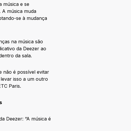
a música e se
a. A música muda
aptando-se à mudança
nças na música são
icativo da Deezer ao
dentro da sala.
não é possível evitar
levar isso a um outro
ETC Paris.
s
 da Deezer: “A música é