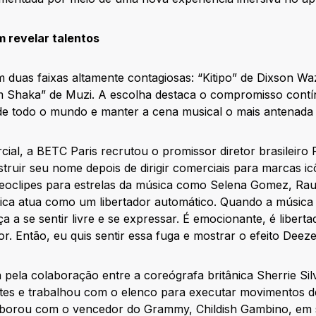
 revelar talentos
uas faixas altamente contagiosas: “Kitipo” de Dixson Waz x
 Shaka” de Muzi. A escolha destaca o compromisso cont
de todo o mundo e manter a cena musical o mais antenada e
cial, a BETC Paris recrutou o promissor diretor brasileiro
ruir seu nome depois de dirigir comerciais para marcas i
deoclipes para estrelas da música como Selena Gomez, Ra
sica atua como um libertador automático. Quando a música
 a se sentir livre e se expressar. É emocionante, é libert
r. Então, eu quis sentir essa fuga e mostrar o efeito Deeze
a pela colaboração entre a coreógrafa britânica Sherrie Sil
tes e trabalhou com o elenco para executar movimentos de
laborou com o vencedor do Grammy, Childish Gambino, em s