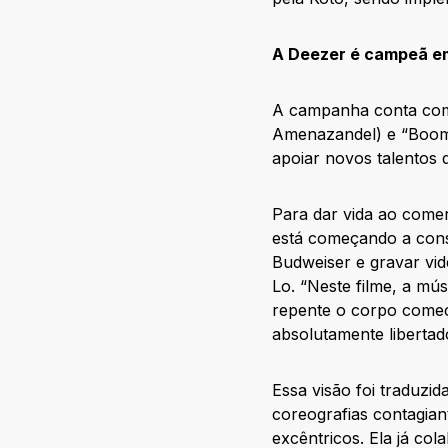
A Deezer é campeã em
A campanha conta com d
Amenazandel) e “Boom
apoiar novos talentos 
Para dar vida ao comer
está começando a const
Budweiser e gravar vi
Lo. “Neste filme, a mú
repente o corpo começa
absolutamente libertado
Essa visão foi traduzid
coreografias contagian
excêntricos. Ela já co