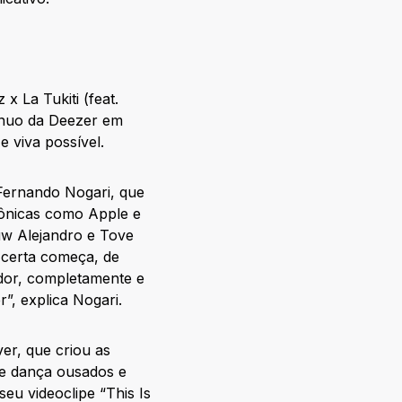
 La Tukiti (feat.
ínuo da Deezer em
 viva possível.
 Fernando Nogari, que
cônicas como Apple e
uw Alejandro e Tove
 certa começa, de
ador, completamente e
r”, explica Nogari.
ver, que criou as
 dança ousados ​​e
eu videoclipe “This Is