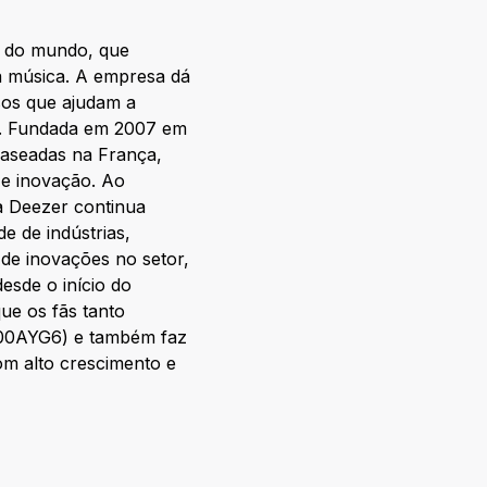
s do mundo, que
a música. A empresa dá
sos que ajudam a
s. Fundada em 2007 em
baseadas na França,
 e inovação. Ao
a Deezer continua
 de indústrias,
 de inovações no setor,
esde o início do
ue os fãs tanto
1400AYG6) e também faz
om alto crescimento e