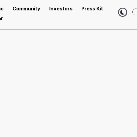
ic
Community
Investors
Press Kit
r