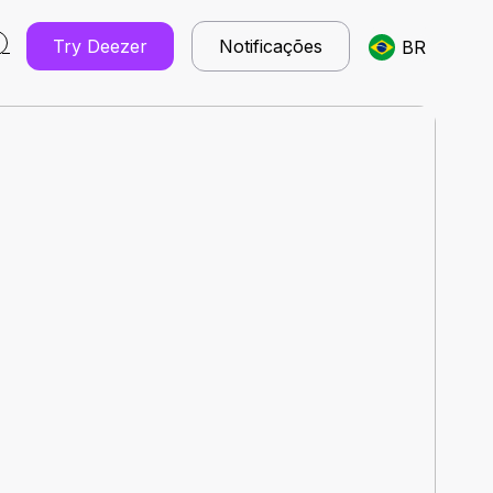
Try Deezer
Notificações
BR