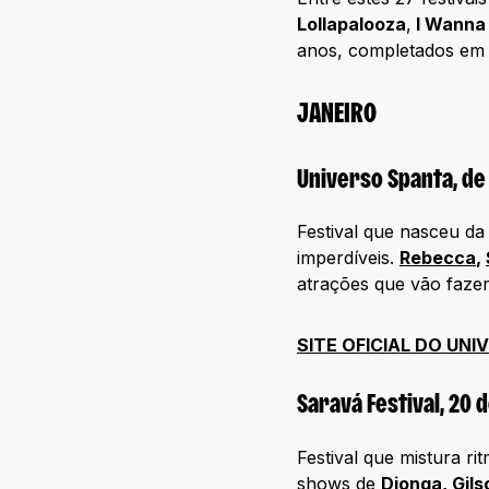
Lollapalooza
,
I Wanna
anos, completados em
JANEIRO
Universo Spanta, de 
Festival que nasceu da
imperdíveis.
Rebecca
,
atrações que vão fazer
SITE OFICIAL DO UN
Saravá Festival, 20 
Festival que mistura ri
shows de
Djonga
,
Gils