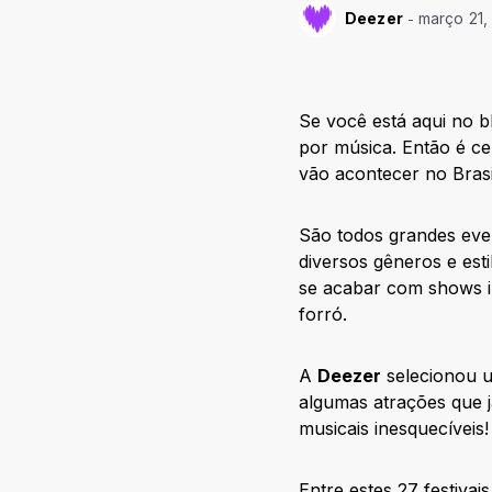
Deezer
março 21,
Se você está aqui no b
por música. Então é ce
vão acontecer no Bras
São todos grandes even
diversos gêneros e esti
se acabar com shows in
forró.
A
Deezer
selecionou um
algumas atrações que j
musicais inesquecíveis
Entre estes 27 festiva