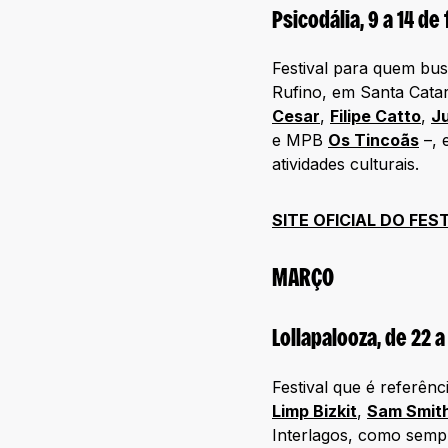
Psicodália, 9 a 14 de
Festival para quem bus
Rufino, em Santa Catar
Cesar
,
Filipe Catto
,
J
e MPB
Os Tincoãs
–, 
atividades culturais.
SITE OFICIAL DO FES
MARÇO
Lollapalooza, de 22 
Festival que é referên
Limp Bizkit
,
Sam Smit
Interlagos, como sempr