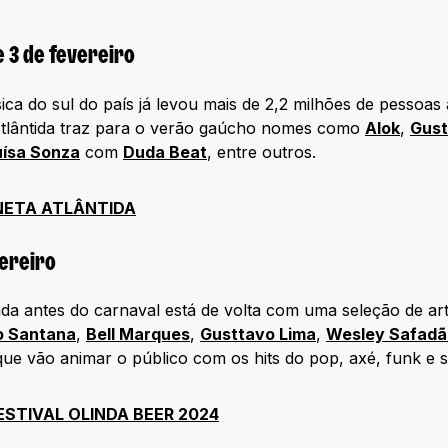
 e 3 de fevereiro
ica do sul do país já levou mais de 2,2 milhões de pessoas 
Atlântida traz para o verão gaúcho nomes como
Alok
,
Gust
uísa Sonza
com
Duda Beat
, entre outros.
ANETA ATLÂNTIDA
vereiro
inda antes do carnaval está de volta com uma seleção de ar
o Santana
,
Bell Marques
,
Gusttavo Lima
,
Wesley Safadã
ue vão animar o público com os hits do pop, axé, funk e s
ESTIVAL OLINDA BEER 2024