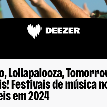
io, Lollapalooza, Tomorr
s! Festivais de música n
eis em 2024