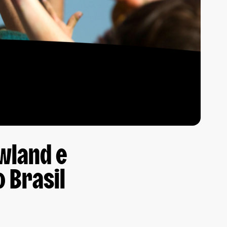
owland e
o Brasil