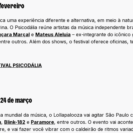
 fevereiro
ca uma experiência diferente e alternativa, em meio à natu
ina. O Psicodália reúne artistas da música independente br
uçara Marçal
e
Mateus Aleluia
– ex-integrante do icônico
entre outros. Além dos shows, o festival oferece oficinas, 
TIVAL PSICODÁLIA
a 24 de março
cia mundial da música, o Lollapalooza vai agitar São Paul
h
,
Blink-182
e
Paramore
, entre outros. O evento vai acon
e, e vai fazer você vibrar com o caldeirão de ritmos varia