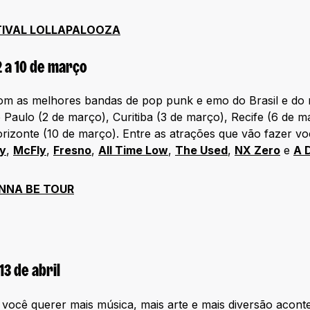
STIVAL LOLLAPALOOZA
2 a 10 de março
om as melhores bandas de pop punk e emo do Brasil e do
o Paulo (2 de março), Curitiba (3 de março), Recife (6 de m
rizonte (10 de março). Entre as atrações que vão fazer vo
ty
,
McFly
,
Fresno
,
All Time Low
,
The Used
,
NX Zero
e
A 
ANNA BE TOUR
13 de abril
er você querer mais música, mais arte e mais diversão aco