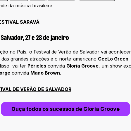
de da música brasileira.
ESTIVAL SARAVÁ
 Salvador, 27 e 28 de janeiro
ção no País, o Festival de Verão de Salvador vai acontecer
das grandes atrações é o norte-americano
CeeLo Green
,
isso, vai ter
Péricles
convida
Gloria Groove
, um show exc
orge
convida
Mano Brown
.
STIVAL DE VERÃO DE SALVADOR
Ouça todos os sucessos de Gloria Groove