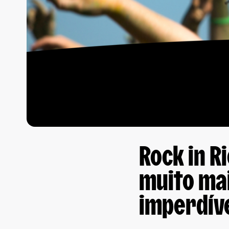
Rock in R
muito mai
imperdív