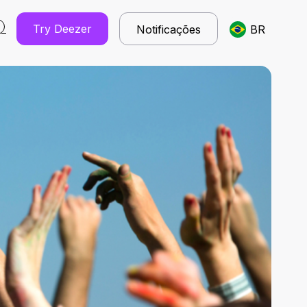
Try Deezer
Notificações
BR