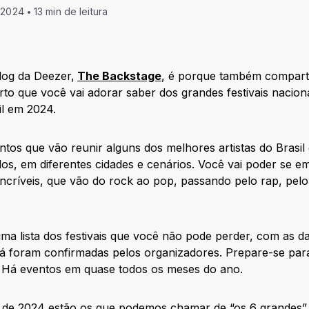
 2024
13 min de leitura
log da Deezer,
The Backstage
, é porque também compart
rto que você vai adorar saber dos grandes festivais naciona
il em 2024.
tos que vão reunir alguns dos melhores artistas do Brasil
los, em diferentes cidades e cenários. Você vai poder se em
críveis, que vão do rock ao pop, passando pelo rap, pelo 
a lista dos festivais que você não pode perder, com as dat
á foram confirmadas pelos organizadores. Prepare-se para
! Há eventos em quase todos os meses do ano.
is de 2024 estão os que podemos chamar de “os 6 grandes” 