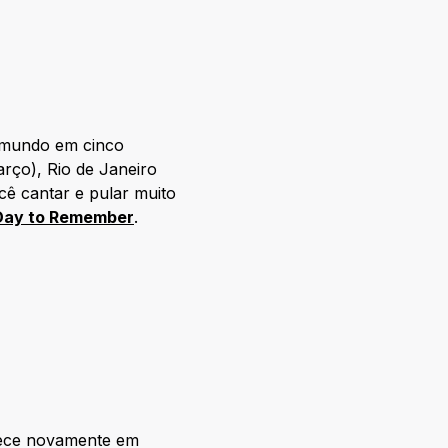
 mundo em cinco
arço), Rio de Janeiro
cê cantar e pular muito
Day to Remember
.
ntece novamente em