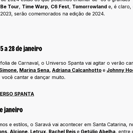
 Be Tour
,
Time Warp
,
C6 Fest
,
Tomorrowland
e, é claro,
 2023, serão comemorados na edição de 2024.
5 a 28 de janeiro
 folia de Carnaval, o Universo Spanta vai agitar o verão c
Simone
,
Marina Sena
,
Adriana Calcanhotto
e
Johnny Ho
 você cantar e dançar muito.
IVERSO SPANTA
de janeiro
tmos e estilos, o Saravá vai acontecer em Santa Catarina, n
ons
,
Alcione
,
Letrux
,
Rachel Reis
e
Getúlio Abelha
, entre 