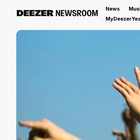
News
Mus
MyDeezerYea