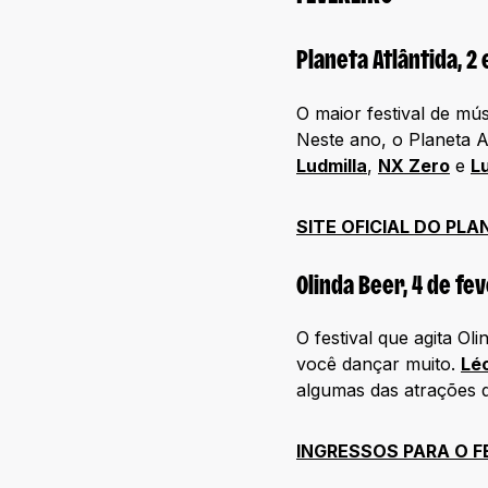
Planeta Atlântida, 2
O maior festival de mús
Neste ano, o Planeta 
Ludmilla
,
NX Zero
e
L
SITE OFICIAL DO PL
Olinda Beer, 4 de fe
O festival que agita Ol
você dançar muito.
Lé
algumas das atrações q
INGRESSOS PARA O F