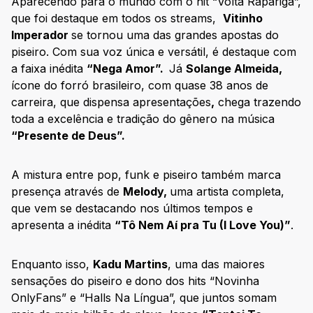
Aparecendo para o mundo com o hit “Volta Rapariga”,
que foi destaque em todos os streams,
Vitinho
Imperador
se tornou uma das grandes apostas do
piseiro. Com sua voz única e versátil, é destaque com
a faixa inédita
“Nega Amor”.
Já
Solange Almeida,
ícone do forró brasileiro, com quase 38 anos de
carreira, que dispensa apresentações
,
chega trazendo
toda a excelência e tradição do gênero na música
“Presente de Deus”.
A mistura entre pop, funk e piseiro também marca
presença através de
Melody,
uma artista completa,
que vem se destacando nos últimos tempos e
apresenta a inédita
“Tô Nem Aí pra Tu (I Love You)”
.
Enquanto isso,
Kadu Martins
, uma das maiores
sensações do piseiro e
dono dos hits “Novinha
OnlyFans” e “Halls Na Língua”, que juntos somam