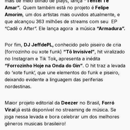
mais de meio bilhão de plays, lança
“Tentei Te
Amar”.
Quem também está no projeto é
Felipe
Amorim
, um dos artistas mais ouvidos atualmente, e
que alcançou 363 milhões de streams com seu EP
“Cadê o After”. Ele lança agora a música
“Armadura”.
Por fim,
DJ JeffdePL,
conhecido pelo piseiro de cria
(forrozinho ou xote funk)
“Tô Invisível”
,
hit viralizado
no Instagram e Tik Tok
,
apresenta a inédita
“Forrozinho Hoje na Onda do Gin”
. O hit traz a levada
do ‘xote funk’, que une elementos do funk e piseiro,
deixando evidente a linguagem das periferias
nordestinas.
Maior projeto editorial da
Deezer
no Brasil,
Forró
Viral
já está disponível no streaming de música. Se
joga nessa levada e bora celebrar um dos melhores
gêneros musicais brasileiro!