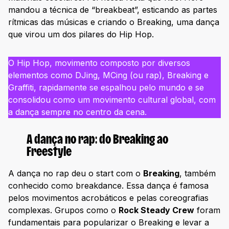
mandou a técnica de “breakbeat”, esticando as partes
rítmicas das músicas e criando o Breaking, uma dança
que virou um dos pilares do Hip Hop.
O Hip Hop, movimento composto por diversos
elementos como DJing, MCing (ou rap), Breaking e
Graffiti, rapidamente se espalhou pelo mundo e se
consolidou como um movimento cultural global, com
a dança sempre no centro da cena.
A dança no rap: do Breaking ao
Freestyle
A dança no rap deu o start com o
Breaking
, também
conhecido como breakdance. Essa dança é famosa
pelos movimentos acrobáticos e pelas coreografias
complexas. Grupos como o
Rock Steady Crew
foram
fundamentais para popularizar o Breaking e levar a