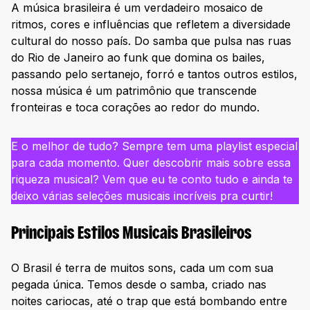
A música brasileira é um verdadeiro mosaico de
ritmos, cores e influências que refletem a diversidade
cultural do nosso país. Do samba que pulsa nas ruas
do Rio de Janeiro ao funk que domina os bailes,
passando pelo sertanejo, forró e tantos outros estilos,
nossa música é um patrimônio que transcende
fronteiras e toca corações ao redor do mundo.
E o melhor de tudo? Sempre tem uma playlist especial
para cada momento. Quer descobrir mais sobre essa
riqueza musical? Vem que eu te conto tudo e ainda te
deixo várias seleções musicais incríveis pra curtir!
Principais Estilos Musicais Brasileiros
O Brasil é terra de muitos sons, cada um com sua
pegada única. Temos desde o samba, criado nas
noites cariocas, até o trap que está bombando entre