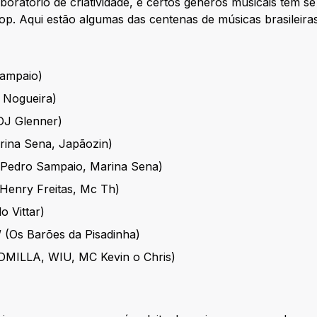
aboratório de criatividade, e certos gêneros musicais têm 
pop. Aqui estão algumas das centenas de músicas brasileiras
ampaio)
o Nogueira)
DJ Glenner)
rina Sena, Japãozin)
 (Pedro Sampaio, Marina Sena)
Henry Freitas, Mc Th)
o Vittar)
 (Os Barões da Pisadinha)
UDMILLA, WIU, MC Kevin o Chris)