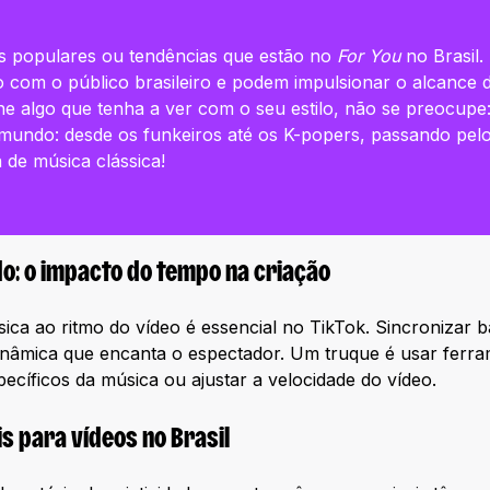
 populares ou tendências que estão no
For You
no Brasil.
 com o público brasileiro e podem impulsionar o alcance 
e algo que tenha a ver com o seu estilo, não se preocupe
mundo: desde os funkeiros até os K-popers, passando pelo
 de música clássica!
do: o impacto do tempo na criação
ica ao ritmo do vídeo é essencial no TikTok. Sincronizar 
dinâmica que encanta o espectador. Um truque é usar ferr
pecíficos da música ou ajustar a velocidade do vídeo.
s para vídeos no Brasil