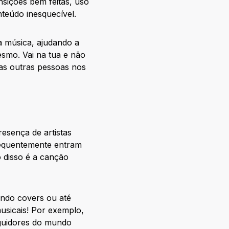
nsições bem feitas, uso
nteúdo inesquecível.
a música, ajudando a
esmo. Vai na tua e não
as outras pessoas nos
esença de artistas
frequentemente entram
 disso é a canção
ando covers ou até
usicais! Por exemplo,
eguidores do mundo