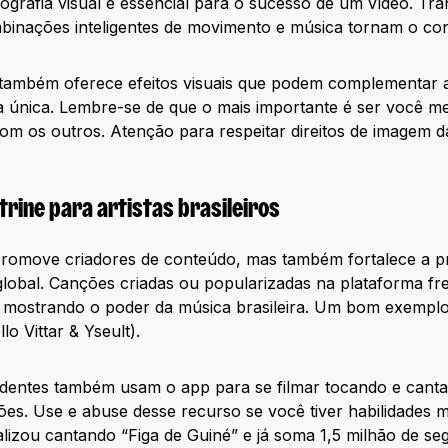
ografia visual é essencial para o sucesso de um vídeo. Tra
combinações inteligentes de movimento e música tornam o co
k também oferece efeitos visuais que podem complementar 
a única. Lembre-se de que o mais importante é ser você m
m os outros. Atenção para respeitar direitos de imagem d
trine para artistas brasileiros
romove criadores de conteúdo, mas também fortalece a pr
 global. Canções criadas ou popularizadas na plataforma 
, mostrando o poder da música brasileira. Um bom exemplo
lo Vittar & Yseult).
endentes também usam o app para se filmar tocando e cant
s. Use e abuse desse recurso se você tiver habilidades m
alizou cantando “Figa de Guiné” e já soma 1,5 milhão de s