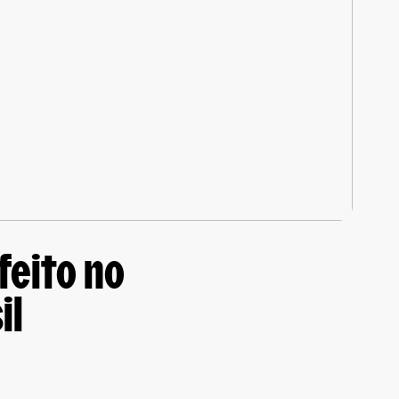
feito no
il