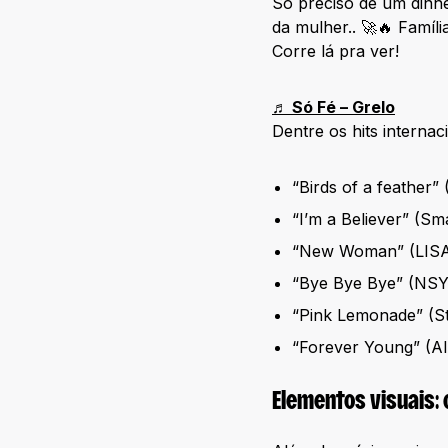
Só preciso de um dinhe
da mulher.. 🚀🔥 Famíli
Corre lá pra ver!
♬ Só Fé – Grelo
Dentre os hits internac
“Birds of a feather” (B
“I’m a Believer” (S
“New Woman” (LISA,
“Bye Bye Bye” (NS
“Pink Lemonade” (St
“Forever Young” (Al
Elementos visuais: