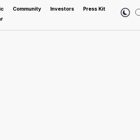
ic
Community
Investors
Press Kit
r