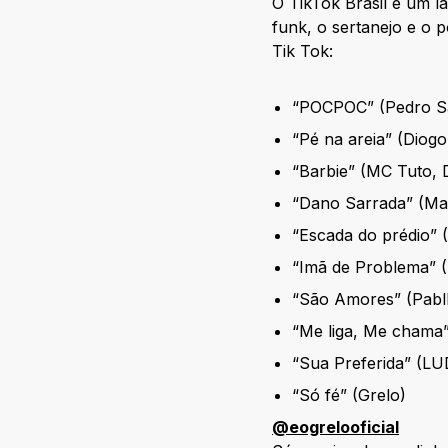
O TikTok Brasil é um l
funk, o sertanejo e o 
Tik Tok:
“POCPOC” (Pedro S
“Pé na areia” (Diog
“Barbie” (MC Tuto, 
“Dano Sarrada” (Ma
“Escada do prédio”
“Imã de Problema” (
“São Amores” (Pabll
“Me liga, Me chama”
“Sua Preferida” (L
“Só fé” (Grelo)
@eogrelooficial