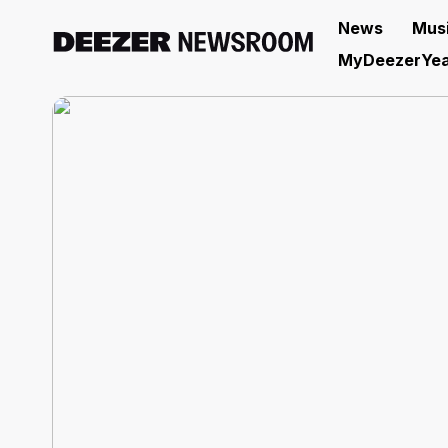
News
Mus
MyDeezerYea