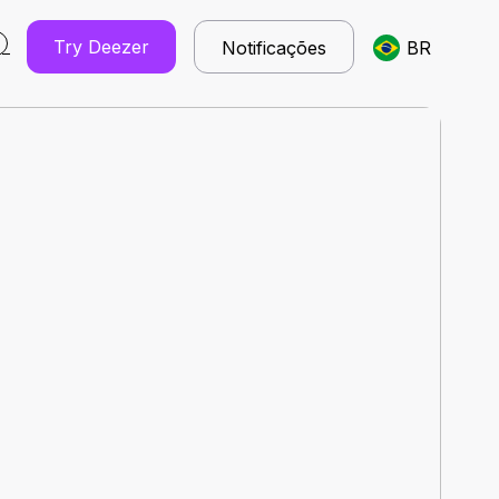
Try Deezer
Notificações
BR