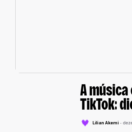
A música 
TikTok: d
Lilian Akemi
deze