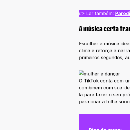
👉 Ler também:
Paródi
A música certa tra
Escolher a música idea
clima e reforça a narr
primeiros segundos, 
O TikTok conta com uma
combinem com sua ideia
la para fazer o seu pr
para criar a trilha son