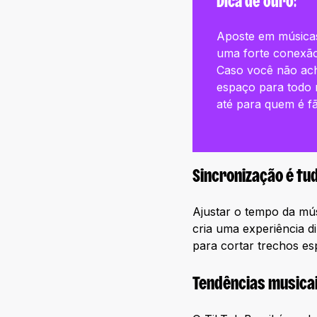
Dica de ouro:
Aposte em músicas
uma forte conexão
Caso você não ach
espaço para todo 
até para quem é fã
Sincronização é tu
Ajustar o tempo da mús
cria uma experiência 
para cortar trechos es
Tendências musicai