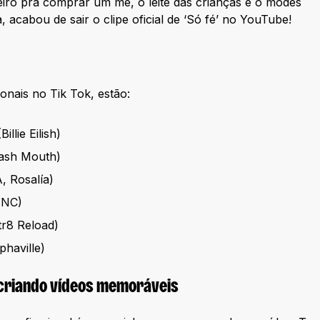
iro pra comprar um mé, o leite das crianças e o modes
a, acabou de sair o clipe oficial de ‘Só fé’ no YouTube!
ionais no Tik Tok, estão:
illie Eilish)
mash Mouth)
 Rosalía)
YNC)
r8 Reload)
phaville)
 criando vídeos memoráveis