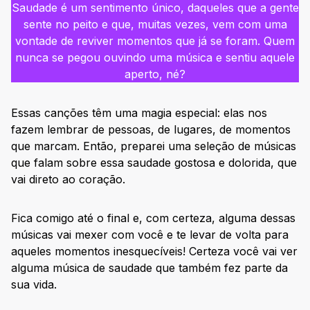
Saudade é um sentimento único, daqueles que a gente
sente no peito e que, muitas vezes, vem com uma
vontade de reviver momentos que já se foram. Quem
nunca se pegou ouvindo uma música e sentiu aquele
aperto, né?
Essas canções têm uma magia especial: elas nos
fazem lembrar de pessoas, de lugares, de momentos
que marcam. Então, preparei uma seleção de músicas
que falam sobre essa saudade gostosa e dolorida, que
vai direto ao coração.
Fica comigo até o final e, com certeza, alguma dessas
músicas vai mexer com você e te levar de volta para
aqueles momentos inesquecíveis! Certeza você vai ver
alguma música de saudade que também fez parte da
sua vida.