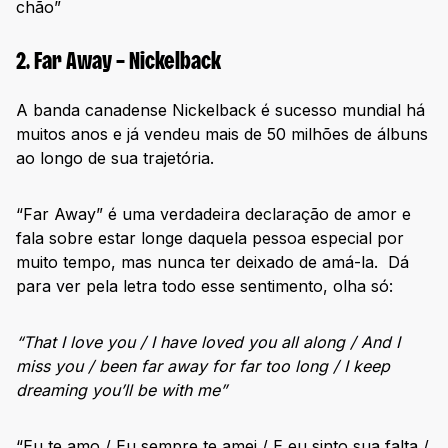
chão”
2. Far Away – Nickelback
A banda canadense Nickelback é sucesso mundial há
muitos anos e já vendeu mais de 50 milhões de álbuns
ao longo de sua trajetória.
“Far Away” é uma verdadeira declaração de amor e
fala sobre estar longe daquela pessoa especial por
muito tempo, mas nunca ter deixado de amá-la. Dá
para ver pela letra todo esse sentimento, olha só:
“That I love you / I have loved you all along / And I
miss you / been far away for far too long / I keep
dreaming you’ll be with me”
“Eu te amo / Eu sempre te amei / E eu sinto sua falta /