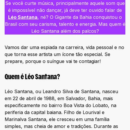
Se você curte música, principalmente aquele som que
é impossível não dançar, já deve ter ouvido falar de
Léo Santana
, né? O Gigante da Bahia conquistou o
Brasil com seu carisma, talento e energia. Mas quem é
Léo Santana além dos palcos?
Vamos dar uma espiada na carreira, vida pessoal e no
que torna esse artista um ícone tão especial. Se
prepare, porque o suíngue vai te contagiar!
Quem é Léo Santana?
Léo Santana, ou Leandro Silva de Santana, nasceu
em 22 de abril de 1988, em Salvador, Bahia, mais
especificamente no bairro Boa Vista do Lobato, na
periferia da capital baiana. Filho de Lourival e
Marinalva Santana, ele cresceu em uma família
simples, mas cheia de amor e tradições. Durante as