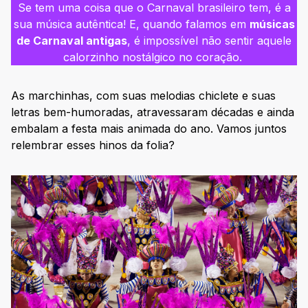
Se tem uma coisa que o Carnaval brasileiro tem, é a
sua música autêntica! E, quando falamos em
músicas
de Carnaval antigas
, é impossível não sentir aquele
calorzinho nostálgico no coração.
As marchinhas, com suas melodias chiclete e suas
letras bem-humoradas, atravessaram décadas e ainda
embalam a festa mais animada do ano. Vamos juntos
relembrar esses hinos da folia?