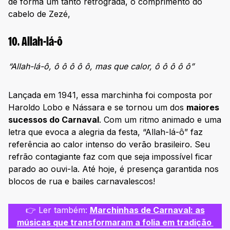
de forma um tanto retrógrada, o comprimento do
cabelo de Zezé,
10. Allah-lá-ô
“Allah-lá-ô, ô ô ô ô ô, mas que calor, ô ô ô ô ô”
Lançada em 1941, essa marchinha foi composta por
Haroldo Lobo e Nássara e se tornou um dos
maiores
sucessos do Carnaval
. Com um ritmo animado e uma
letra que evoca a alegria da festa, “Allah-lá-ô” faz
referência ao calor intenso do verão brasileiro. Seu
refrão contagiante faz com que seja impossível ficar
parado ao ouvi-la. Até hoje, é presença garantida nos
blocos de rua e bailes carnavalescos!
👉 Ler também:
Marchinhas de Carnaval: as
músicas que transformaram a folia em tradição