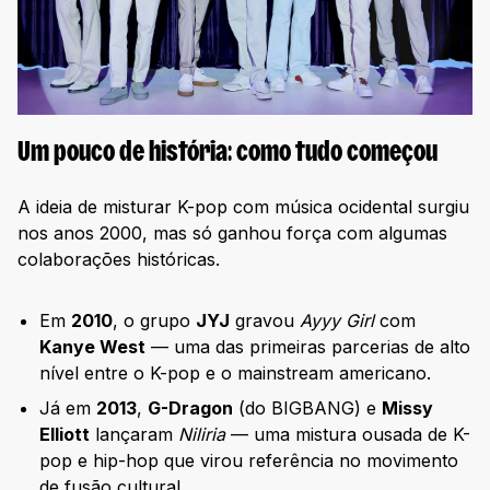
Um pouco de história: como tudo começou
A ideia de misturar K-pop com música ocidental surgiu
nos anos 2000, mas só ganhou força com algumas
colaborações históricas.
Em
2010
, o grupo
JYJ
gravou
Ayyy Girl
com
Kanye West
— uma das primeiras parcerias de alto
nível entre o K-pop e o mainstream americano.
Já em
2013
,
G-Dragon
(do BIGBANG) e
Missy
Elliott
lançaram
Niliria
— uma mistura ousada de K-
pop e hip-hop que virou referência no movimento
de fusão cultural.