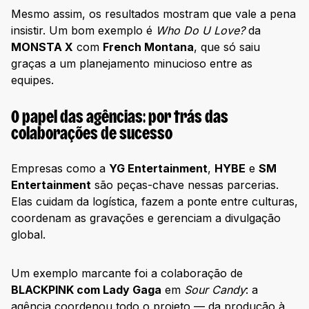
Mesmo assim, os resultados mostram que vale a pena
insistir. Um bom exemplo é
Who Do U Love?
da
MONSTA X
com
French Montana
, que só saiu
graças a um planejamento minucioso entre as
equipes.
O papel das agências: por trás das
colaborações de sucesso
Empresas como a
YG Entertainment
,
HYBE
e
SM
Entertainment
são peças-chave nessas parcerias.
Elas cuidam da logística, fazem a ponte entre culturas,
coordenam as gravações e gerenciam a divulgação
global.
Um exemplo marcante foi a colaboração de
BLACKPINK com Lady Gaga
em
Sour Candy
: a
agência coordenou todo o projeto — da produção à