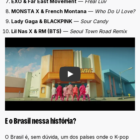
EXO & Far East Movement
—
Freal Luv
MONSTA X & French Montana
—
Who Do U Love?
Lady Gaga & BLACKPINK
—
Sour Candy
Lil Nas X & RM (BTS)
—
Seoul Town Road Remix
Play
E o Brasil nessa história?
O Brasil é, sem dúvida, um dos países onde o K-pop