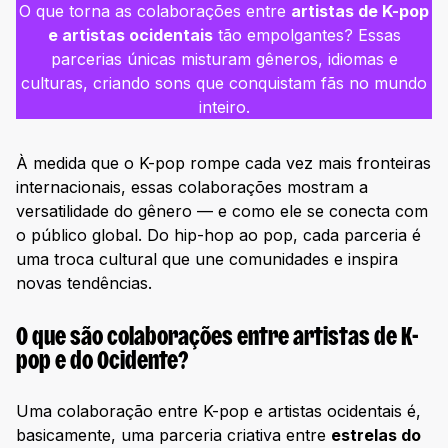
O que torna as colaborações entre
artistas de K-pop
e artistas ocidentais
tão empolgantes? Essas
parcerias únicas misturam gêneros, idiomas e
culturas, criando sons que conquistam fãs no mundo
inteiro.
À medida que o K-pop rompe cada vez mais fronteiras
internacionais, essas colaborações mostram a
versatilidade do gênero — e como ele se conecta com
o público global. Do hip-hop ao pop, cada parceria é
uma troca cultural que une comunidades e inspira
novas tendências.
O que são colaborações entre artistas de K-
pop e do Ocidente?
Uma colaboração entre K-pop e artistas ocidentais é,
basicamente, uma parceria criativa entre
estrelas do