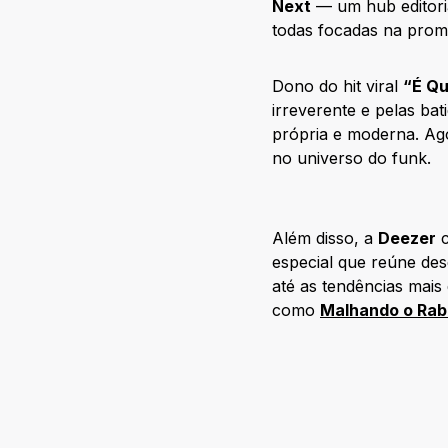
Next
— um hub editoria
todas focadas na promo
Dono do hit viral
“É Qu
irreverente e pelas ba
própria e moderna. Agor
no universo do funk.
Além disso, a
Deezer
c
especial que reúne de
até as tendências mai
como
Malhando o Rab