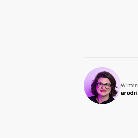
Written
arodr