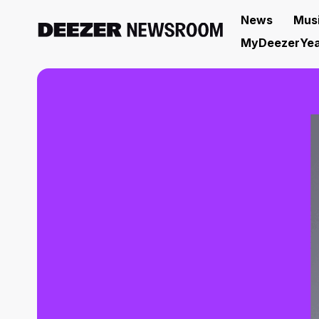
News
Mus
MyDeezerYea