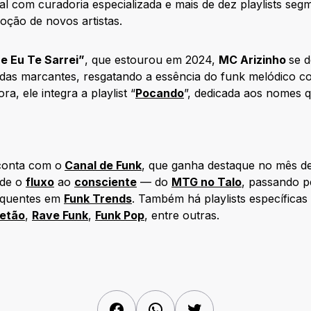
l com curadoria especializada e mais de dez playlists seg
ção de novos artistas.
e Eu Te Sarrei”
, que estourou em 2024,
MC Arizinho
se d
tidas marcantes, resgatando a essência do funk melódico c
a, ele integra a playlist “
Pocando
”, dedicada aos nomes 
onta com o
Canal de Funk
, que ganha destaque no mês d
sde o
fluxo
ao
consciente
— do
MTG no Talo
, passando 
s quentes em
Funk Trends
. Também há playlists específicas 
etão
,
Rave Funk
,
Funk Pop
, entre outras.
Facebook
WhatsApp
Twitter