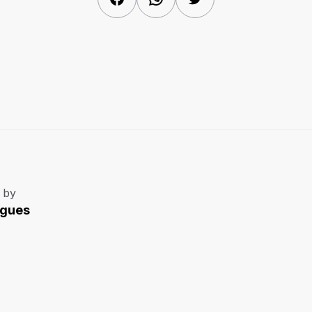
 by
igues