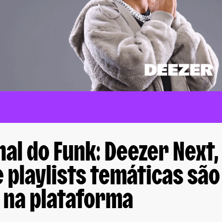
nal do Funk: Deezer Next,
e playlists temáticas são
 na plataforma