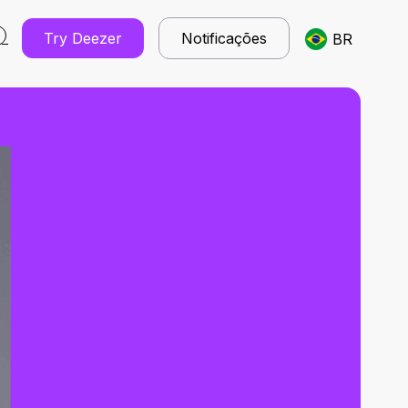
Try Deezer
Notificações
BR