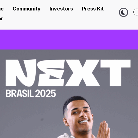
ic
Community
Investors
Press Kit
r