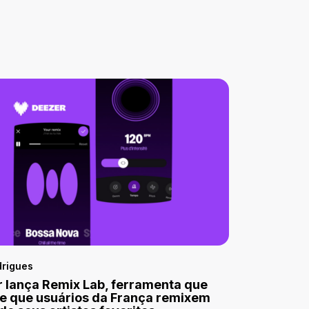
drigues
 lança Remix Lab, ferramenta que
e que usuários da França remixem