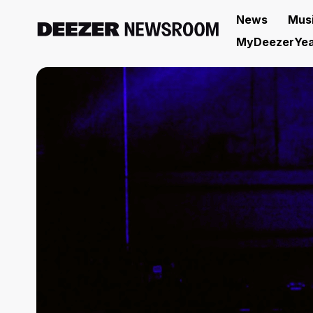
News
Mus
MyDeezerYea