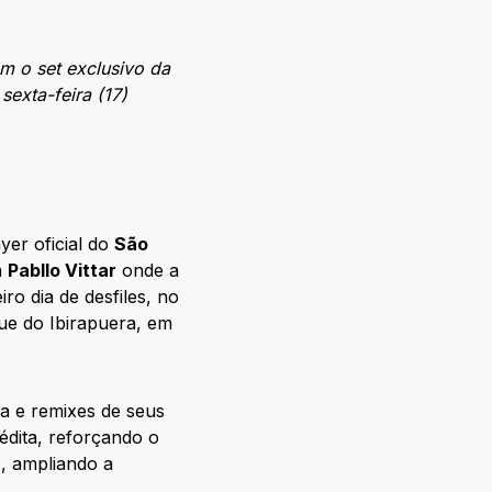
m o set exclusivo da
sexta-feira (17)
yer oficial do
São
a
Pabllo Vittar
onde a
o dia de desfiles, no
que do Ibirapuera, em
a e remixes de seus
nédita, reforçando o
s, ampliando a