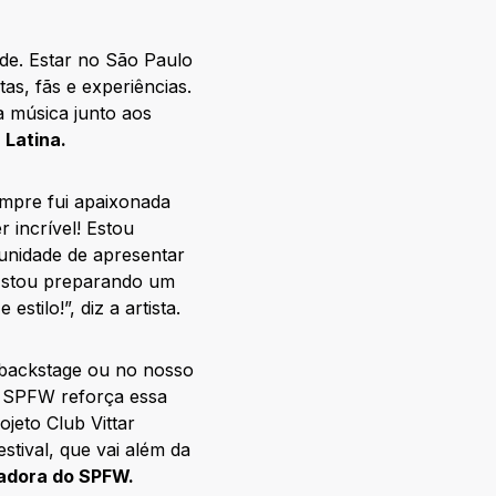
de. Estar no São Paulo
s, fãs e experiências.
a música junto aos
 Latina.
empre fui apaixonada
 incrível! Estou
tunidade de apresentar
 Estou preparando um
stilo!”, diz a artista.
 backstage ou no nosso
do SPFW reforça essa
jeto Club Vittar
tival, que vai além da
zadora do SPFW.