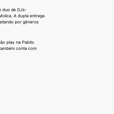
o duo de DJs-
olica. A dupla entrega
sitando por gêneros
ão play na Pabllo
a também conta com