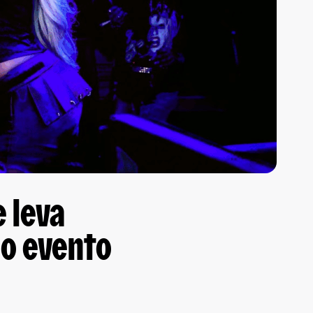
e leva
 o evento