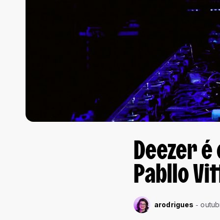
Deezer é 
Pabllo Vi
arodrigues
outub