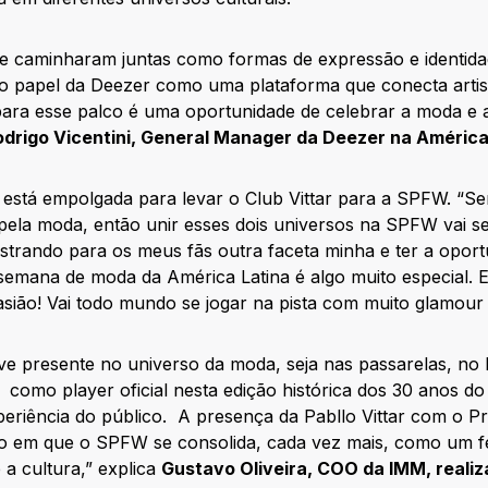
 caminharam juntas como formas de expressão e identida
 papel da Deezer como uma plataforma que conecta artista
 para esse palco é uma oportunidade de celebrar a moda e 
odrigo Vicentini, General Manager da
Deezer
na América
e está empolgada para levar o Club Vittar para a SPFW. “S
 pela moda, então unir esses dois universos na SPFW vai ser
ostrando para os meus fãs outra faceta minha e ter a opor
 semana de moda da América Latina é algo muito especial.
asião! Vai todo mundo se jogar na pista com muito glamour e e
ve presente no universo da moda, seja nas passarelas, no
r como player oficial nesta edição histórica dos 30 anos 
eriência do público. A presença da Pabllo Vittar com o Pro
o em que o SPFW se consolida, cada vez mais, como um fes
 a cultura,” explica
Gustavo Oliveira, COO da IMM, reali