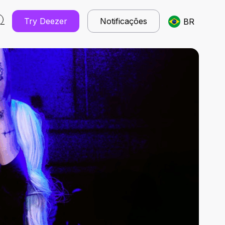
Try Deezer
Notificações
BR