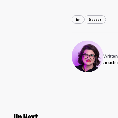
br
Deezer
Written
arodr