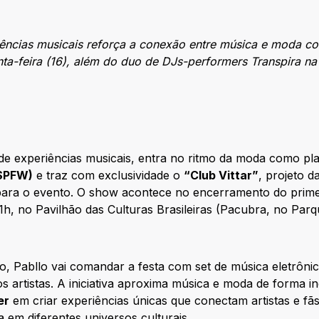
ências musicais reforça a conexão entre música e moda co
ta-feira (16), além do duo de DJs-performers Transpira na 
 de experiências musicais, entra no ritmo da moda como pla
(SPFW)
e traz com exclusividade o
“Club Vittar”
, projeto d
para o evento. O show acontece no encerramento do primeir
21h, no Pavilhão das Culturas Brasileiras (Pacubra, no Par
, Pabllo vai comandar a festa com set de música eletrônic
os artistas. A iniciativa aproxima música e moda de forma i
er
em criar experiências únicas que conectam artistas e fã
 em diferentes universos culturais.