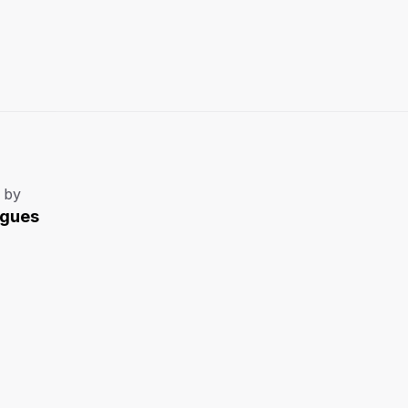
 by
igues