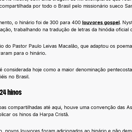
 compartilhada por todo o Brasil pelo missionário sueco S
ento, o hinário foi de 300 para 400
louvores gospel
. Nys
ação, trabalhando na tradução de letras da hinódia oficial 
lio do Pastor Paulo Leivas Macalão, que adaptou os poema
aram para o hinário.
é considerada hoje como a maior denominação pentecosta
iéis no Brasil.
24 hinos
apas compartilhadas até aqui, houve uma convenção das A
licar os hinos da Harpa Cristã.
, novos louvores foram adicionados ao hinário e não dem