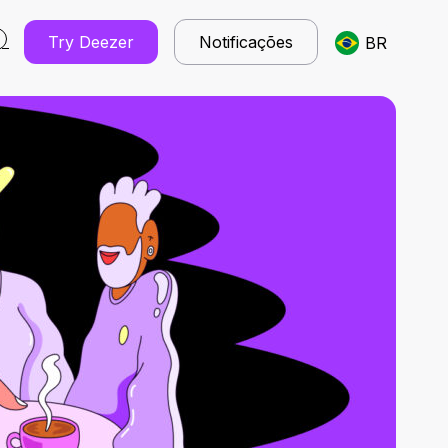
Try Deezer
Notificações
BR