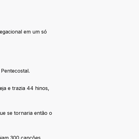
gregacional em um só
 Pentecostal.
eja e trazia 44 hinos,
ue se tornaria então o
niam 300 canções.