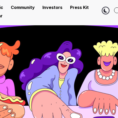
ic
Community
Investors
Press Kit
r