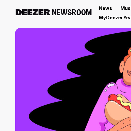
News
Mus
MyDeezerYea