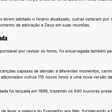
s terem adotado o hinário atualizado, outras optaram por s
momento de adoração a Deus em suas reuniões.
ada
onsável por revisar os hinos, foi encarregada também pe
 canções capazes de atender a diferentes momentos, cerim
m adicionados outros 116 novos hinos a uma nova versão da
iada foi lançada em 1999, trazendo os 640 louvores presen
de levar a palavra do Evangelho aos fiéis, fortalecendo a