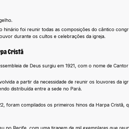
elho.
do hinário foi reunir todas as composições do cântico con
 louvor durante os cultos e celebrações da igreja.
pa Cristã
 Assembleia de Deus surgiu em 1921, com o nome de Cantor
olvida a partir da necessidade de reunir os louvores da igr
endo distribuída entre a sede no Pará.
, foram compilados os primeiros hinos da Harpa Cristã, q
u no Recife, com uma tiragem de mil exemplares que reu