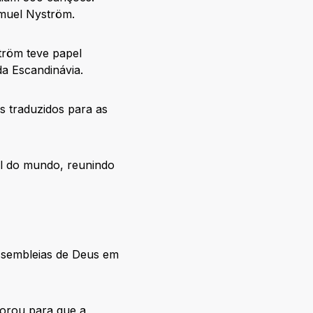
amuel Nyström.
tröm teve papel
da Escandinávia.
s traduzidos para as
l do mundo, reunindo
ssembleias de Deus em
orou para que a