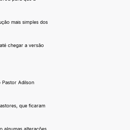
ução mais simples dos
 até chegar a versão
 Pastor Adilson
stores, que ficaram
do algumas alterações