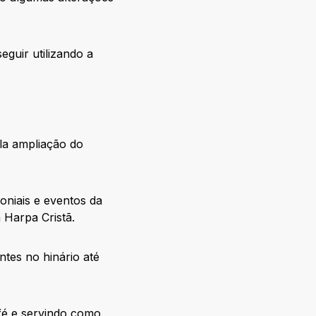
eguir utilizando a
la ampliação do
oniais e eventos da
 Harpa Cristã.
tes no hinário até
 fé e servindo como