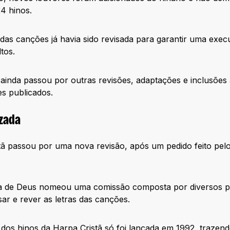
4 hinos.
das canções já havia sido revisada para garantir uma exec
ltos.
o ainda passou por outras revisões, adaptações e inclusões
s publicados.
izada
ã passou por uma nova revisão, após um pedido feito pelo
ia de Deus nomeou uma comissão composta por diversos pa
sar e rever as letras das canções.
 dos hinos da Harpa Cristã só foi lançada em 1992, trazen