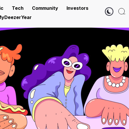
ic
Tech
Community
Investors
yDeezerYear