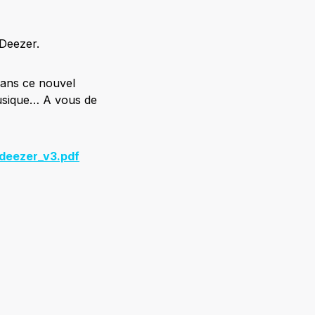
 Deezer.
dans ce nouvel
Musique… A vous de
deezer_v3.pdf