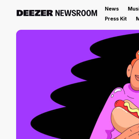
News
Mus
Press Kit
M