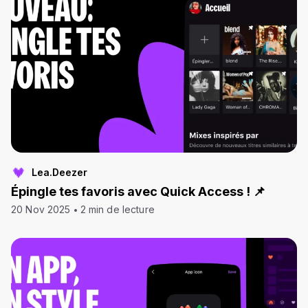
Lea.Deezer
Épingle tes favoris avec Quick Access ! 📌​
20 Nov 2025
2 min de lecture