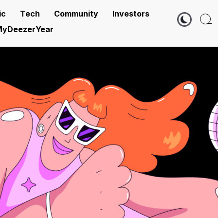
ic
Tech
Community
Investors
yDeezerYear