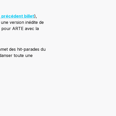
r précédent billet
),
une version inédite de
t pour ARTE avec la
mmet des hit-parades du
 danser toute une