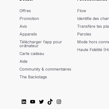
Offres
Flow
Promotion
Identifie des cha
Avis
Transfère tes play
Appareils
Paroles
Télécharger l’app pour
Mode hors conn
ordinateur
Haute Fidélité (Hi
Carte cadeau
Aide
Community & commentaires
The Backstage
LinkedIn
YouTube
Twitter
TikTok
Instagram