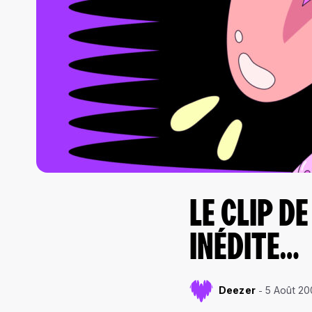
LE CLIP D
INÉDITE…
Deezer
5 Août 2