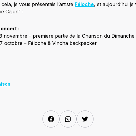
 cela, je vous présentais l’artiste
Féloche
, et aujourd’hui je
ie Cajun” :
concert :
13 novembre – première partie de la Chanson du Dimanche
e 17 octobre – Féloche & Vincha backpacker
aison
Facebook
WhatsApp
Twitter