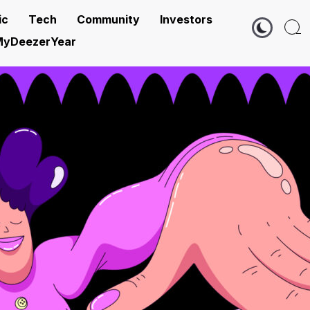
ic
Tech
Community
Investors
yDeezerYear