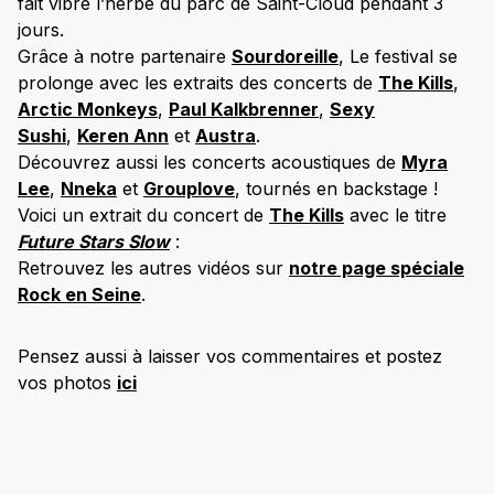
fait vibré l’herbe du parc de Saint-Cloud pendant 3
jours.
Grâce à notre partenaire
Sourdoreille
, Le festival se
prolonge avec les extraits des concerts de
The Kills
,
Arctic Monkeys
,
Paul Kalkbrenner
,
Sexy
Sushi
,
Keren Ann
et
Austra
.
Découvrez aussi les concerts acoustiques de
Myra
Lee
,
Nneka
et
Grouplove
, tournés en backstage !
Voici un extrait du concert de
The Kills
avec le titre
Future Stars Slow
:
Retrouvez les autres vidéos sur
notre page spéciale
Rock en Seine
.
Pensez aussi à laisser vos commentaires et postez
vos photos
ici