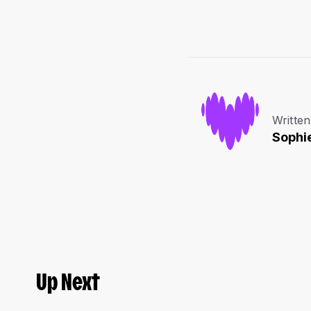
Written
Sophi
Up Next