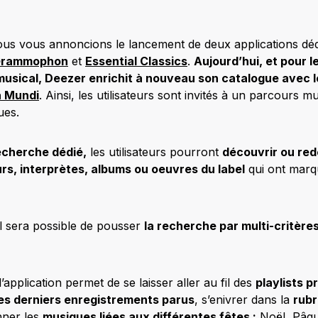
nous vous annoncions le lancement de deux applications dé
Grammophon
et
Essential Classics
.
Aujourd’hui, et pour le
usical, Deezer enrichit à nouveau son catalogue avec 
a Mundi
. Ainsi, les utilisateurs sont invités à un parcours 
ues.
echerche dédié,
les utilisateurs pourront
découvrir ou red
s, interprètes, albums ou oeuvres du label
qui ont marqu
il sera possible de pousser
la recherche par multi-critère
’application permet de se laisser aller au fil des
playlists 
les derniers enregistrements parus
, s’enivrer dans la
rubr
nner les
musiques liées aux différentes fêtes :
Noël, Pâq