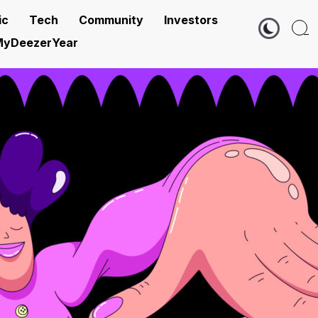
ic
Tech
Community
Investors
yDeezerYear