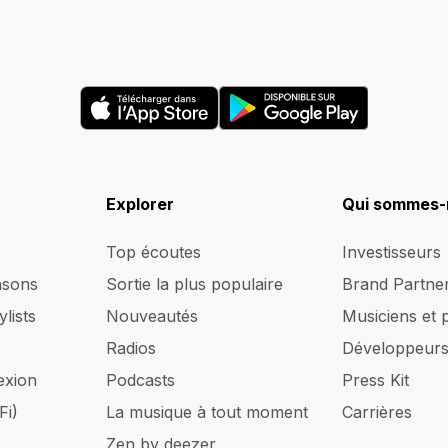
Explorer
Qui sommes-
Top écoutes
Investisseurs
nsons
Sortie la plus populaire
Brand Partne
lists
Nouveautés
Musiciens et 
Radios
Développeur
exion
Podcasts
Press Kit
Fi)
La musique à tout moment
Carrières
Zen by deezer