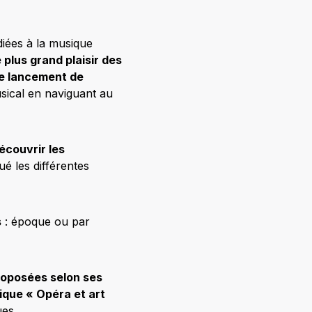
diées à la musique
 plus grand plaisir des
le lancement de
musical en naviguant au
écouvrir les
é les différentes
s
: époque ou par
proposées selon ses
ique « Opéra et art
ues…