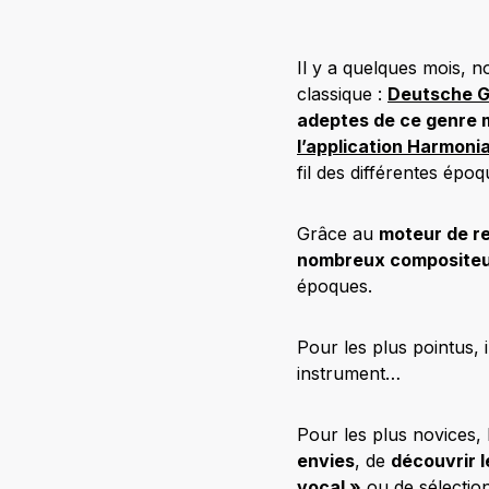
Il y a quelques mois, 
classique :
Deutsche 
adeptes de ce genre m
l’application Harmoni
fil des différentes époq
Grâce au
moteur de r
nombreux compositeur
époques.
Pour les plus pointus, 
instrument…
Pour les plus novices, l
envies
, de
découvrir 
vocal »
ou de sélectio