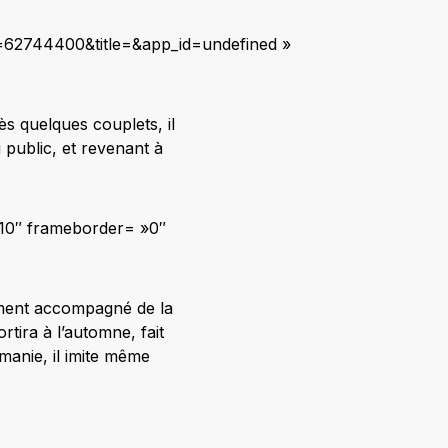
=62744400&title=&app_id=undefined »
s quelques couplets, il
 public, et revenant à
710″ frameborder= »0″
ement accompagné de la
rtira à l’automne, fait
manie, il imite même