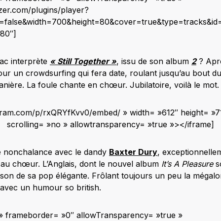
zer.com/plugins/player?
st=false&width=700&height=80&cover=true&type=tracks&id
»80″]
Mac interprète
« Still Together »
, issu de son album
2
? Aprè
pour un crowdsurfing qui fera date, roulant jusqu’au bout du
nière. La foule chante en chœur. Jubilatoire, voilà le mot.
agram.com/p/rxQRYfKvv0/embed/ » width= »612″ height= »
scrolling= »no » allowtransparency= »true »></iframe]
de nonchalance avec le dandy
Baxter Dury
, exceptionnell
au chœur. L’Anglais, dont le nouvel album
It’s A Pleasure
so
 son de sa pop élégante. Frôlant toujours un peu la mégalo
, avec un humour so british.
o » frameborder= »0″ allowTransparency= »true »