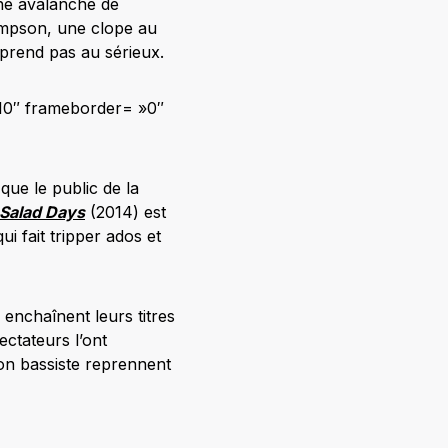
une avalanche de
 Simpson, une clope au
 prend pas au sérieux.
710″ frameborder= »0″
que le public de la
Salad Days
(2014) est
i fait tripper ados et
enchaînent leurs titres
ectateurs l’ont
on bassiste reprennent