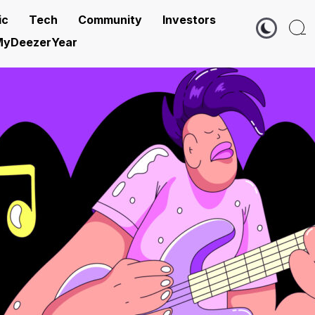
ic
Tech
Community
Investors
yDeezerYear