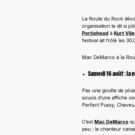
La Route du Rock dévoi
organisation le dit si j
Portishead
à
Kurt Vile
festival ait frôlé les 3
Mac DeMarco à la Rout
Samedi 16 août : la
Pas une goutte de pluie
soucis d’une affiche o
Perfect Pussy, Cheveu)
C’est
Mac DeMarco
qui
peu : le chanteur cana