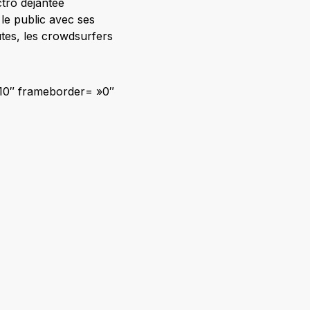
ectro déjantée
 le public avec ses
tes, les crowdsurfers
710″ frameborder= »0″