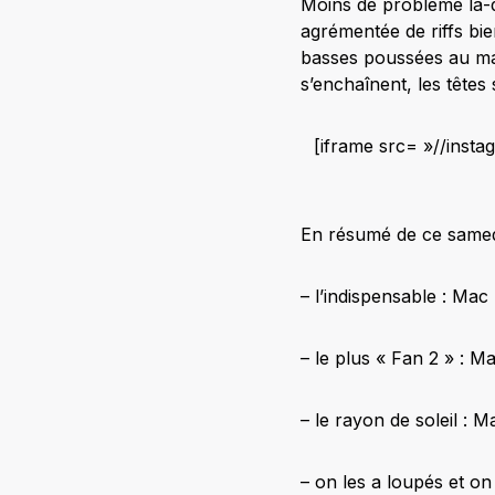
Moins de problème là-
agrémentée de riffs bie
basses poussées au max
s’enchaînent, les tête
[iframe src= »//inst
En résumé de ce samedi
– l’indispensable : Ma
– le plus « Fan 2 » : 
– le rayon de soleil :
– on les a loupés et on 