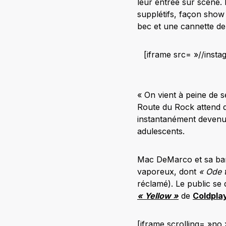
leur entrée sur scène. 
supplétifs, façon show 
bec et une cannette de 
[iframe src= »//inst
« On vient à peine de s
Route du Rock attend d
instantanément devenu u
adulescents.
Mac DeMarco et sa band
vaporeux, dont
« Ode 
réclamé). Le public se
« Yellow »
de
Coldpla
[iframe scrolling= »n