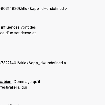
=80314826&title=&app_id=undefined »
s influences vont des
ce d’un set dense et
=73221401&title=&app_id=undefined »
sabian
. Dommage qu’il
estivaliers, qui