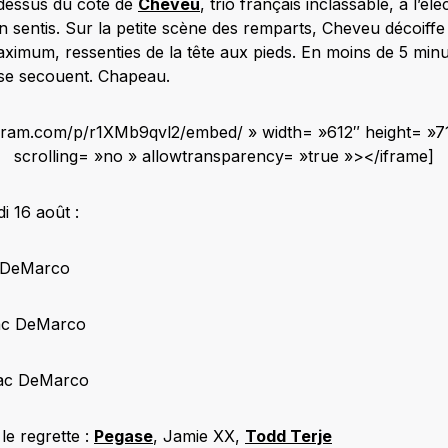
dessus du côté de
Cheveu
, trio français inclassable, à l’él
n sentis. Sur la petite scène des remparts, Cheveu décoiffe
imum, ressenties de la tête aux pieds. En moins de 5 minu
s se secouent. Chapeau.
agram.com/p/r1XMb9qvl2/embed/ » width= »612″ height= »
scrolling= »no » allowtransparency= »true »></iframe]
 16 août :
c DeMarco
Mac DeMarco
 Mac DeMarco
le regrette :
Pegase
, Jamie XX,
Todd Terje