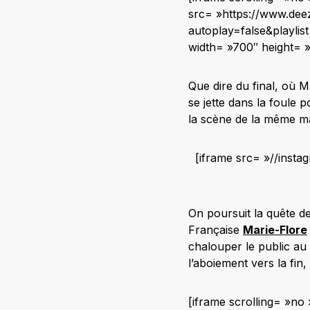
src= »https://www.dee
autoplay=false&playli
width= »700″ height= 
Que dire du final, où 
se jette dans la foule 
la scène de la même ma
[iframe src= »//inst
On poursuit la quête 
Française
Marie-Flore
chalouper le public au
l’aboiement vers la fin
[iframe scrolling= »n