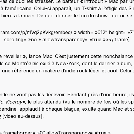
Pas de quoi les stresser. Le batteur « introduit » Mac par 
à l’américaine. Celui-ci apparaît, un T-shirt à l’effigie des
bière à la main. De quoi donner le ton du show : qui ne se
agram.com/p/r1Vq2pKvkg/embed/ » width= »612″ height= »
scrolling= »no » allowtransparency= »true »></iframe]
e réveiller », lance Mac. C’est justement cette nonchalance 
e ce Montréalais exilé à New-York, dont le dernier album,
ne référence en matière d’indie rock léger et cool. Celui qu
e ne vont pas les décevoir. Pendant près d’une heure, ils 
to Viceroy»,
le plus attendu (vu le nombre de fois où les sp
 dandine, applaudit à chaque blague, exulte quand Mac et s
y
[vidéo au-dessus].
o » frameborder= »0″ allowTransparency= »true »