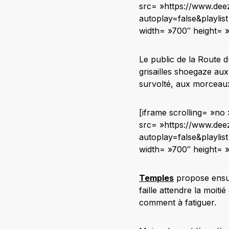
src= »https://www.dee
autoplay=false&playli
width= »700″ height= 
Le public de la Route 
grisailles shoegaze aux
survolté, aux morceaux
[iframe scrolling= »n
src= »https://www.dee
autoplay=false&playli
width= »700″ height= 
Temples
propose ensui
faille attendre la moit
comment à fatiguer.