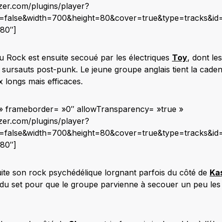
zer.com/plugins/player?
st=false&width=700&height=80&cover=true&type=tracks&id
»80″]
du Rock est ensuite secoué par les électriques
Toy
, dont le
 sursauts post-punk. Le jeune groupe anglais tient la caden
 longs mais efficaces.
o » frameborder= »0″ allowTransparency= »true »
zer.com/plugins/player?
st=false&width=700&height=80&cover=true&type=tracks&id
»80″]
te son rock psychédélique lorgnant parfois du côté de
Ka
ié du set pour que le groupe parvienne à secouer un peu les f