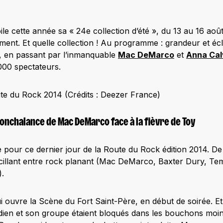
le cette année sa « 24e collection d’été », du 13 au 16 ao
oliment. Et quelle collection ! Au programme : grandeur et éc
, en passant par l’inmanquable
Mac DeMarco
et
Anna Cal
0.000 spectateurs.
e du Rock 2014 (Crédits : Deezer France)
 nonchalance de Mac DeMarco face à la fièvre de Toy
 pour ce dernier jour de la Route du Rock édition 2014. De
scillant entre rock planant (Mac DeMarco, Baxter Dury, Te
.
 ouvre la Scène du Fort Saint-Père, en début de soirée. Et il
dien et son groupe étaient bloqués dans les bouchons moi