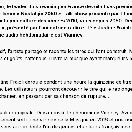
, le leader du streaming en France dévoilait ses premiè
r lancé «
Nostalgie 2050
», talk-show présenté par Th
ur la pop culture des années 2010, vues depuis 2050. De
», présenté par l’animatrice radio et télé Justine Fraioli
e audio hebdomadaire est Vianney.
, l’artiste partage et raconte les titres qui l’ont construit.
es et goûts inattendus, il livre la musique ayant marqué les
ustine Fraioli déroule pendant une heure la quinzaine de tit
iste. Les utilisateurs pourront découvrir le titre qui le repl
lu chanter, en passant par sa chanson de rupture…
ction originale, Deezer invite le phénomène Vianney. Avec
ement sorti, une Victoire de la Musique en 2016 et une no
est sans aucun doute l’un des jeunes chanteurs français inc