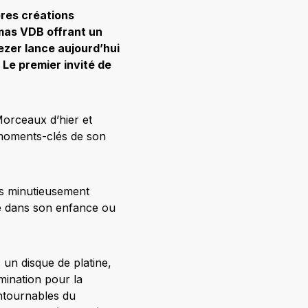
res créations
omas VDB offrant un
ezer lance aujourd’hui
. Le premier invité de
 Morceaux d’hier et
 moments-clés de son
res minutieusement
onge dans son enfance ou
 un disque de platine,
mination pour la
ontournables du