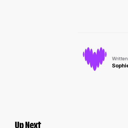
Written
Sophi
Up Next