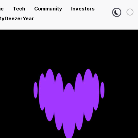
ic
Tech
Community
Investors
yDeezerYear