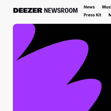
News
Mus
Press Kit
M