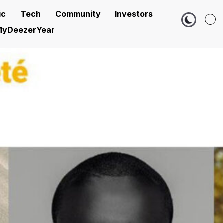
ic
Tech
Community
Investors
yDeezerYear