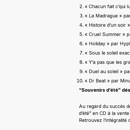
« Chacun fait c’qui l
« La Madrague » pa
« Histoire d’un soir 
« Cruel Summer » p
« Holiday » par Hy
« Sous le soleil exa
« Y’a pas que les gr
« Duel au soleil » p
« Dr Beat » par Minu
“Souvenirs d’été” déso
Au regard du succès de
d’été” en CD à la vente
Retrouvez l’intégralité