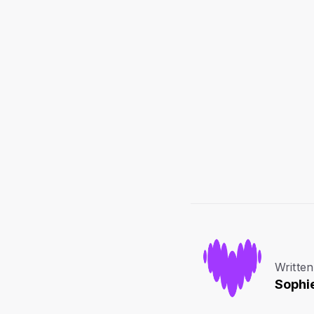
Written
Sophi