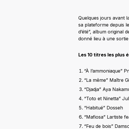
Quelques jours avant la
sa plateforme depuis l
d’été”, album original d
donné lieu à une sortie
Les 10 titres les plus 
“À l’ammoniaque” Pn
“La même” Maître G
“Djadja” Aya Nakam
“Toto et Ninetta” Jul
“Habitué” Dosseh
“Mafiosa” Lartiste fe
“Feu de bois” Dams