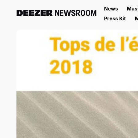
News
Mus
Press Kit
M