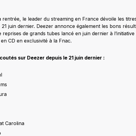
 rentrée, le leader du streaming en France dévoile les titre
e 21 juin dernier. Deezer annonce également les bons résul
e reprises de grands tubes lancé en juin dernier à l’initiativ
 en CD en exclusivité à la Fnac.
écoutés sur Deezer depuis le 21 juin dernier :
l
ims
ura
at Carolina
o