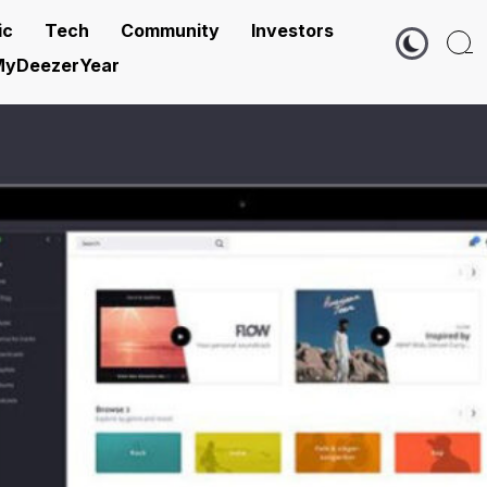
ic
Tech
Community
Investors
yDeezerYear