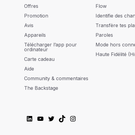
Offres
Flow
Promotion
Identifie des cha
Avis
Transfère tes play
Appareils
Paroles
Télécharger l’app pour
Mode hors conn
ordinateur
Haute Fidélité (Hi
Carte cadeau
Aide
Community & commentaires
The Backstage
LinkedIn
YouTube
Twitter
TikTok
Instagram