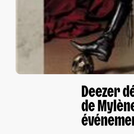
Deezer dé
de Mylèn
événement