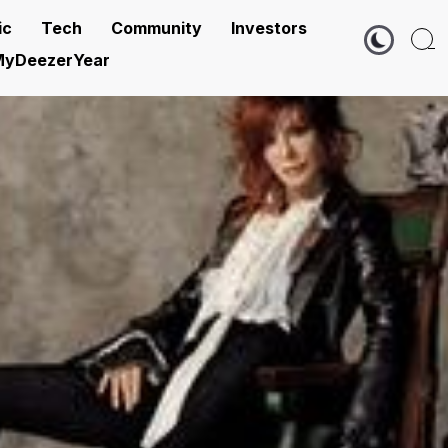
ic
Tech
Community
Investors
yDeezerYear