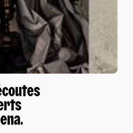
’écoutes
erts
ena.