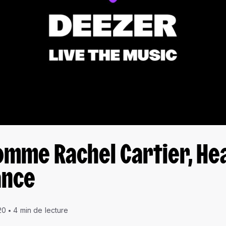
mme Rachel Cartier, He
ance
20
4 min de lecture