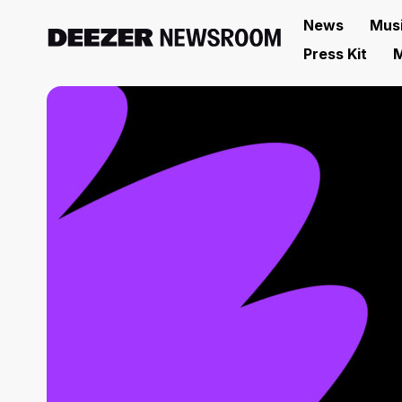
News
Mus
Press Kit
M