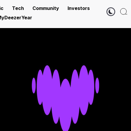
ic
Tech
Community
Investors
yDeezerYear