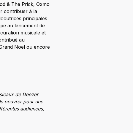
 Wood & The Prick, Oxmo
r contribuer à la
rlocutrices principales
quipe au lancement de
e curation musicale et
ontribué au
e Grand Noël ou encore
musicaux de Deezer
nds oeuvrer pour une
ifférentes audiences,