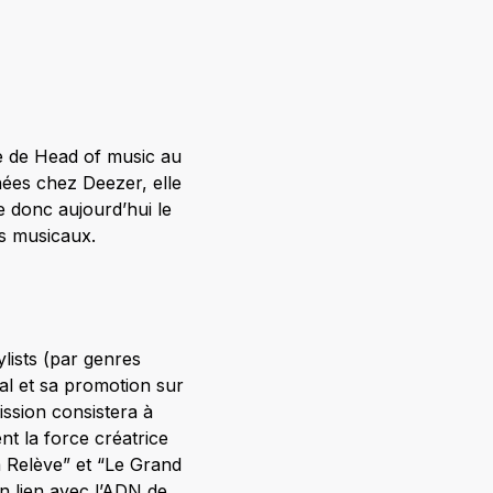
e de Head of music au
nées chez Deezer, elle
e donc aujourd’hui le
s musicaux.
ylists (par genres
al et sa promotion sur
ission consistera à
nt la force créatrice
 Relève” et “Le Grand
en lien avec l’ADN de