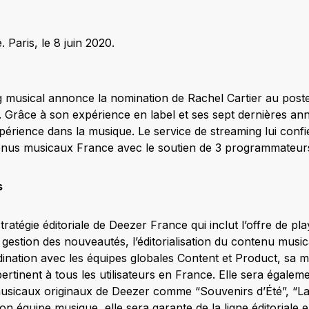
Paris, le 8 juin 2020.
g musical annonce la nomination de Rachel Cartier au post
e. Grâce à son expérience en label et ses sept dernières an
périence dans la musique. Le service de streaming lui confi
us musicaux France avec le soutien de 3 programmateur
s
ratégie éditoriale de Deezer France qui inclut l’offre de pla
gestion des nouveautés, l’éditorialisation du contenu music
ination avec les équipes globales Content et Product, sa m
tinent à tous les utilisateurs en France. Elle sera égaleme
musicaux originaux de Deezer comme “Souvenirs d’Été”, “La
son équipe musique, elle sera garante de la ligne éditoriale 