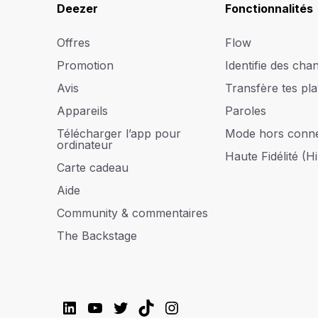
Deezer
Fonctionnalités
Offres
Flow
Promotion
Identifie des cha
Avis
Transfère tes play
Appareils
Paroles
Télécharger l’app pour
Mode hors conn
ordinateur
Haute Fidélité (Hi
Carte cadeau
Aide
Community & commentaires
The Backstage
LinkedIn
YouTube
Twitter
TikTok
Instagram