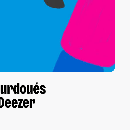
 surdoués
 Deezer