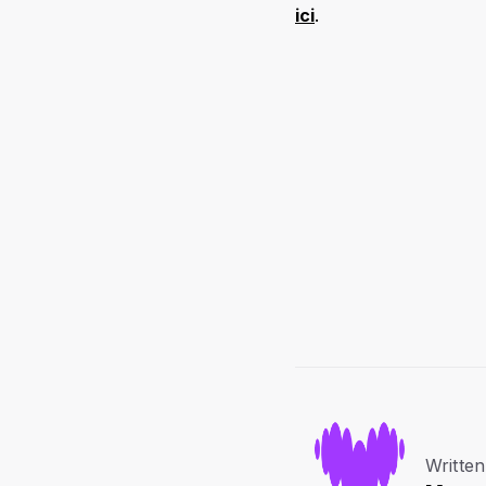
ici
.
Written