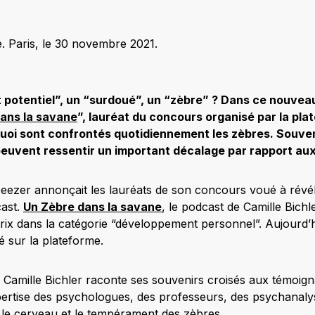
 Paris, le 30 novembre 2021.
 potentiel”, un “surdoué”, un “zèbre” ? Dans ce nouve
ans la savane
”, lauréat du concours organisé par la pla
 quoi sont confrontés quotidiennement les zèbres. Souv
s peuvent ressentir un important décalage par rapport au
 Deezer annonçait les lauréats de son concours voué à révé
ast.
Un Zèbre dans la savane
, le podcast de Camille Bichle
rix dans la catégorie “développement personnel”. Aujourd’h
té sur la plateforme.
Camille Bichler raconte ses souvenirs croisés aux témoig
xpertise des psychologues, des professeurs, des psychana
le cerveau et le tempérament des zèbres.