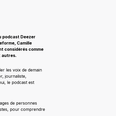
au podcast Deezer
teforme, Camille
ent considérés comme
x autres.
ler les voix de demain
r, journaliste,
ui, le podcast est
nages de personnes
lystes, pour comprendre