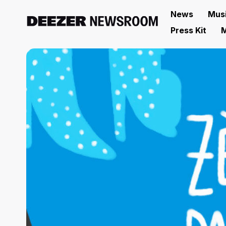
News
Mus
Press Kit
M