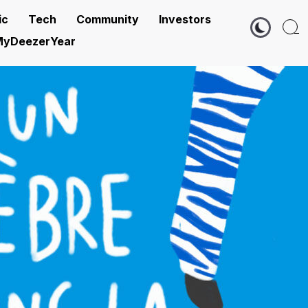
ic
Tech
Community
Investors
yDeezerYear