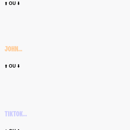
⬆️
OU
⬇️
JOHN…
⬆️
OU
⬇️
TIKTOK…