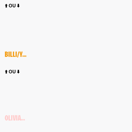
⬆️ OU ⬇️
BILLI/Y…
⬆️ OU ⬇️
OLIVIA…