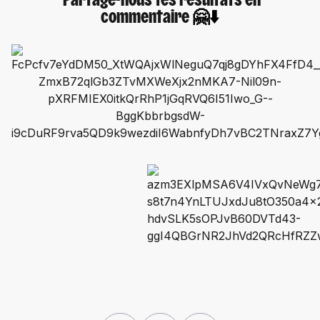
Partage-nous tes résultats en
commentaire
🤗
⬇️