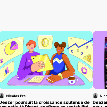
Nicolas Pre
Nico
Deezer poursuit la croissance soutenue de
Deezer
son activité Direct, confirme sa rentabilité
pour l