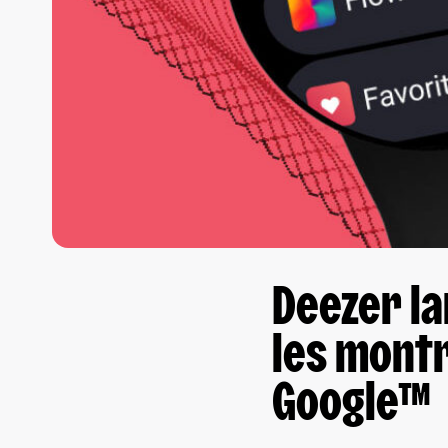
Deezer la
les mont
Google™