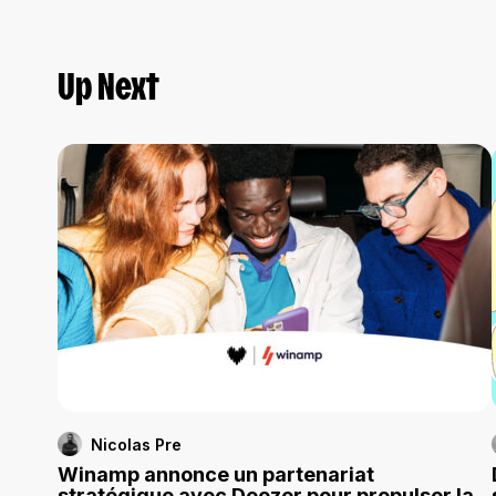
Up Next
Nicolas Pre
Winamp annonce un partenariat
stratégique avec Deezer pour propulser la