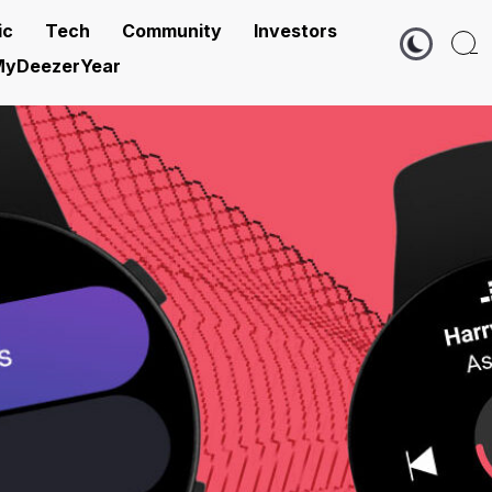
ic
Tech
Community
Investors
yDeezerYear