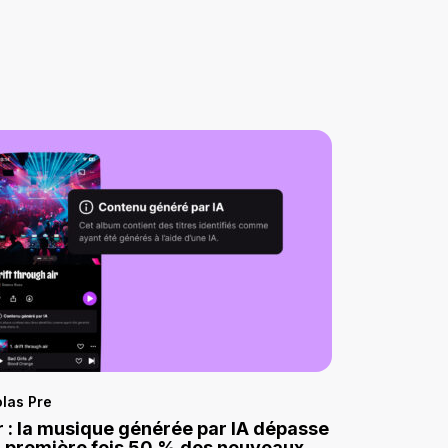
las Pre
 : la musique générée par IA dépasse
a première fois 50 % des nouveaux