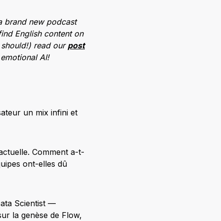
, a brand new podcast
find English content on
d should!) read our
post
emotional AI!
ateur un mix infini et
 actuelle. Comment a-t-
uipes ont-elles dû
ata Scientist —
sur la genèse de Flow,