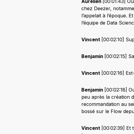
Aurélien
[00:01:43] Oui
chez Deezer, notammen
l’appelait à l’époque. E
l’équipe de Data Scien
Vincent
[00:02:10] Sup
Benjamin
[00:02:15] Sa
Vincent
[00:02:16] Est
Benjamin
[00:02:18] Ou
peu après la création d
recommandation au sein 
bossé sur le Flow depui
Vincent
[00:02:39] Et 