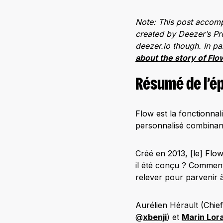
Note: This post accompa
created by Deezer’s Pro
deezer.io though. In pa
about the story of Fl
Résumé de l’é
Flow est la fonctionnal
personnalisé combinan
Créé en 2013, [le] Flow
il été conçu ? Comment
relever pour parvenir à
Aurélien Hérault (Chie
@
xbenji
) et
Marin Lor