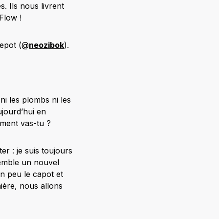
. Ils nous livrent
Flow !
Lepot (@
neozibok
).
ni les plombs ni les
ujourd’hui en
mment vas-tu ?
er : je suis toujours
semble un nouvel
un peu le capot et
ière, nous allons