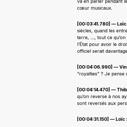
va en parler pendant le
cœur musicaux.
[00:03:41.780] — Loïc
siècles, quand les entr
terre, …, tout ce qu’on
l’État pour avoir le dro
officiel serait davanta
[00:04:06.990] — Vin
“royalties” ? Je pens
[00:04:14.470] — Thib
qu’on reverse à nos aya
sont reversés aux pers
[00:04:31.150] — Loïc 