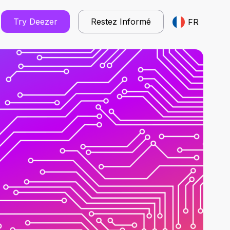
Try Deezer
Restez Informé
FR