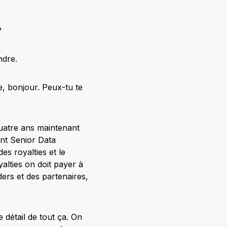
?
ndre.
, bonjour. Peux-tu te
 quatre ans maintenant
ant Senior Data
es royalties et le
alties on doit payer à
ders et des partenaires,
 détail de tout ça. On