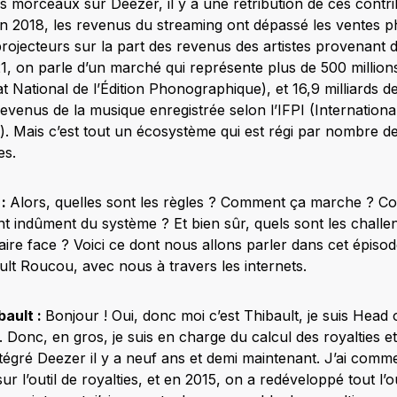
es morceaux sur Deezer, il y a une rétribution de ces contrib
en 2018, les revenus du streaming ont dépassé les ventes 
rojecteurs sur la part des revenus des artistes provenant 
 on parle d’un marché qui représente plus de 500 million
 National de l’Édition Phonographique), et 16,9 milliards de
venus de la musique enregistrée selon l’IFPI (Internationa
 Mais c’est tout un écosystème qui est régi par nombre de 
es.
 :
Alors, quelles sont les règles ? Comment ça marche ? C
ent indûment du système ? Et bien sûr, quels sont les chall
ire face ? Voici ce dont nous allons parler dans cet épisod
ult Roucou, avec nous à travers les internets.
bault :
Bonjour ! Oui, donc moi c’est Thibault, je suis Head 
Donc, en gros, je suis en charge du calcul des royalties et
 intégré Deezer il y a neuf ans et demi maintenant. J’ai co
 sur l’outil de royalties, et en 2015, on a redéveloppé tout l’o