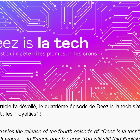
ticle l’a dévoilé, le quatrième épisode de Deez is la tech s’a
 les “royalties” !
nies the release of the fourth episode of “Deez is la tech”
 teams — in French only for now. You will still find Englis