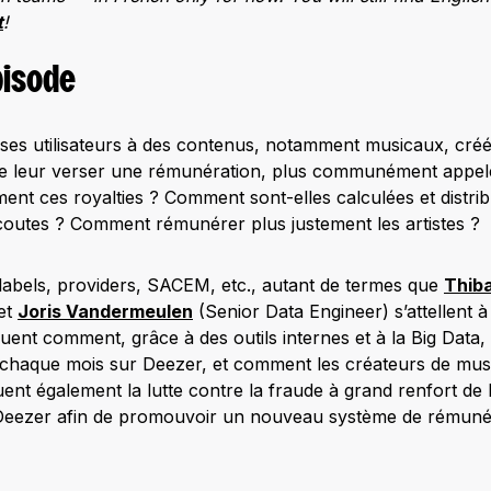
t
!
pisode
es utilisateurs à des contenus, notamment musicaux, créés
 de leur verser une rémunération, plus communément appelé
ment ces royalties ? Comment sont-elles calculées et distr
coutes ? Comment rémunérer plus justement les artistes ?
 labels, providers, SACEM, etc., autant de termes que
Thib
 et
Joris Vandermeulen
(Senior Data Engineer) s’attellent à 
quent comment, grâce à des outils internes et à la Big Data, 
s chaque mois sur Deezer, et comment les créateurs de mus
ent également la lutte contre la fraude à grand renfort de 
ar Deezer afin de promouvoir un nouveau système de rémunér