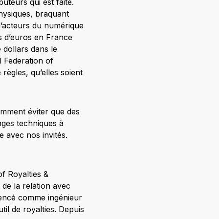
uteurs qui est faite.
physiques, braquant
d’acteurs du numérique
s d’euros en France
 dollars dans le
l Federation of
règles, qu’elles soient
omment éviter que des
enges techniques à
e avec nos invités.
of Royalties &
 de la relation avec
mmencé comme ingénieur
util de royalties. Depuis