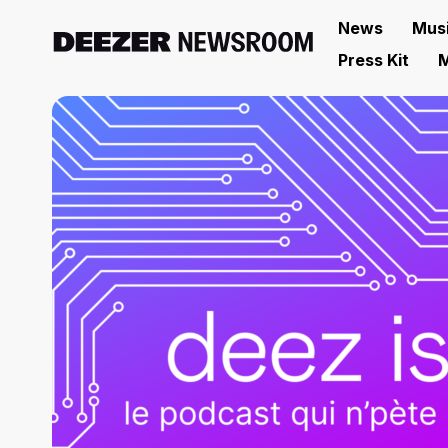
News
Mus
Press Kit
M