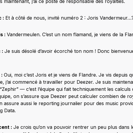
s maintenant, j’ai ce poste de responsable des royalties.
c :
Et à côté de nous, invité numéro 2 : Joris Vandermeur…
s :
Vandermeulen. C’est un nom flamand, je viens de la Fla
 :
Je suis désolé d’avoir écorché ton nom ! Donc bienvenue
 :
Oui, moi c’est Joris et je viens de Flandre. Je vis depuis
e, j’ai commencé à travailler pour Deezer. Je suis mainten
Zephir” — c’est l’équipe qui fait techniquement les calculs d
uipe, on s’assure que Deezer peut calculer combien de roy
On assure aussi le reporting journalier pour des music provi
ig Data.
cent :
Je crois qu’on va pouvoir rentrer un peu plus dans le