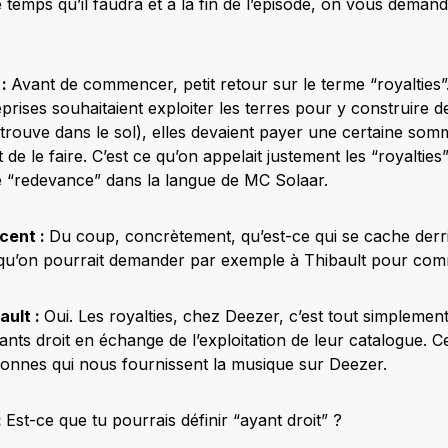
 temps qu’il faudra et à la fin de l’épisode, on vous dema
 :
Avant de commencer, petit retour sur le terme “royalties”
eprises souhaitaient exploiter les terres pour y construire 
 trouve dans le sol), elles devaient payer une certaine som
it de le faire. C’est ce qu’on appelait justement les “royalties
ge “redevance” dans la langue de MC Solaar.
cent :
Du coup, concrètement, qu’est-ce qui se cache derr
e qu’on pourrait demander par exemple à Thibault pour co
ault :
Oui. Les royalties, chez Deezer, c’est tout simplemen
nts droit en échange de l’exploitation de leur catalogue. C
onnes qui nous fournissent la musique sur Deezer.
:
Est-ce que tu pourrais définir “ayant droit” ?