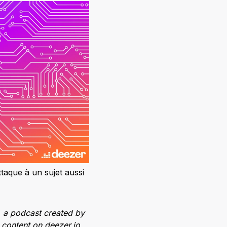
ttaque à un sujet aussi
, a podcast created by
h content on deezer.io