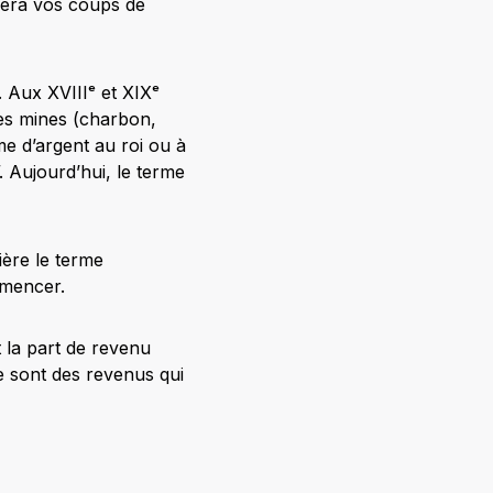
ndera vos coups de
. Aux XVIIIᵉ et XIXᵉ
des mines (charbon,
me d’argent au roi ou à
”. Aujourd’hui, le terme
ière le terme
mmencer.
t la part de revenu
e sont des revenus qui