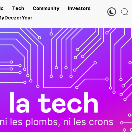
ic
Tech
Community
Investors
yDeezerYear